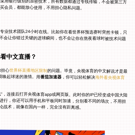
器
采用银行级别的加密技术，所有数据都通过专线传输，不会被第三方
购买会员，都能放心使用，不用担心隐私问题。
专业技术团队24小时在线。比如你在看世界杯预选赛时突然卡顿，只
打开APP联系客服，几分钟内就能得到解决方案。不会让你错过关键的进球瞬间，也不会让你在熬夜看球时被技术问题
畅看中文直播？
始担心
世界杯直播地区限制
的问题。毕竟，央视体育的中文解说才是最
能唤起球迷的激情。用
番茄加速器
，你可以轻松解决
海外看央视体育
”，连接后打开央视体育app或网页版。此时你的IP已经变成中国大陆
如果有两场比赛同时进行，你还可以用手机和平板同时加速，分别看不同的场次，不用担
论战术，就像在国内一样，完全没有距离感。