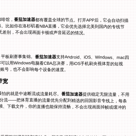
咖啡馆，
番茄加速器
都有覆盖全球的节点。打开APP后，它会自动扫描
附近的节点，智能推荐延迟最低、稳定性最好的线路。比如你在洛杉矶看NBA直播，它会优先选择北美到国内的专线节
几乎无差别，不会出现画面卡顿或声音延迟的情况。
、平板刷赛事集锦。
番茄加速器
支持Android、iOS、Windows、mac四
大平台，而且允许一人多端同时加速。周末在家，你可以用Windows电脑看CBA总决赛，用iOS手机刷央视体育的短视
换账号，也不会影响每个设备的速度。
带宽
，最怕的就是中途断流或流量耗尽。
番茄加速器
提供稳定无限流量，不用
担心看一半提示“流量不足”。更重要的是，它能智能分流——把体育直播的流量优先分配到精选的回国影音专线上，每条
专线独享100M带宽。就算家里其他人在用网络刷视频、下载文件，你的直播也能保持流畅，不会出现画面掉帧或缓冲的