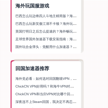
海外玩国服游戏
巴西怎么玩边锋四人斗地主精简版？海外游戏党的加速器终极选择
巴西怎么玩新笑傲江湖不卡顿？海外玩家国服游戏加速终极指南（附猫和老鼠一梦江湖实测）
英国打明日之后怎么提速的？海外畅玩国服游戏终极指南
足球世界国外加速器下载安装指南：海外党畅玩国服游戏的终极解决方案
国外玩合金弹头：觉醒用什么加速器？一份写给海外游子的畅玩指南
回国加速器推荐
海外党必看：如何选对回国翻墙VPN，无缝解锁国内资源？
ChickCN VPN好用吗？和海牛VPN对比哪个回国效果更好？
ChickCN VPN和当归VPN对比哪个回国效果更好？海外党亲测后选了它
深夜连不上Steam回国，我决定不再忍受这数字鸿沟