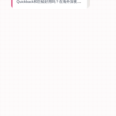
Quickback和巨鲸好用吗？在海外深夜想刷B站、追爱奇艺的你，或许正需要这份答案