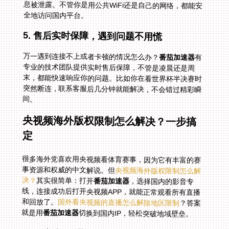
全地访问国内平台。
5. 售后实时保障，遇到问题不用慌
万一遇到连接不上或者卡顿的情况怎么办？
番茄加速器
有
专业的技术团队提供实时售后保障，不管是凌晨还是周
末，都能快速响应你的问题。比如你在看世界杯半决赛时
突然断连，联系客服后几分钟就能解决，不会错过精彩瞬
间。
央视频海外版权限制怎么解决？一步搞
定
很多海外党喜欢用央视频看体育赛事，因为它有丰富的赛
事资源和权威的中文解说。但
央视频海外版权限制怎么解
决？
其实很简单：打开
番茄加速器
，选择国内的影音专
线，连接成功后打开央视频APP，就能正常观看所有直播
和回放了。
国外看央视频的直播怎么解除地区限制
？答案
就是用
番茄加速器
切换到国内IP，轻松突破地域壁垒。