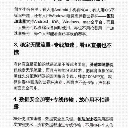
留学生宿舍里，有人用Android手机看NBA，有人用iOS平
板追中超，还有人用Windows电脑投屏看世界杯——
番茄
加速器
支持Android、iOS、Windows、mac全平台，而且
一人账号可以多端设备同时使用。再也不用抢着用一个加
速器账号，每个人都能看自己喜欢的赛事。
3. 稳定无限流量+专线加速，看4K直播也不
慌
看体育直播最怕的就是流量不够或者限速。
番茄加速器
提
供稳定无限流量，而且有智能分流技术，把体育直播的流
量优先分配到精选的回国影音专线，独享100M带宽。就
算你看4K画质的世界杯决赛，画面也不会卡顿，声音和
画面完全同步。
4. 数据安全加密+专线传输，放心用不怕泄
露
海外使用加速器，数据安全是关键。
番茄加速器
采用高强
度加密技术，所有数据都通过专线传输，不用担心个人信
息被泄露。不管你是用公共WiFi还是自己的网络，都能安