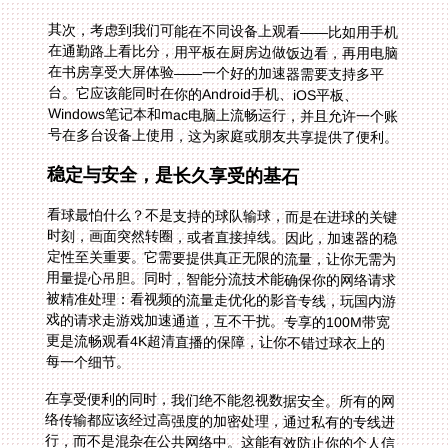
其次，考虑到我们可能在不同设备上观看——比如用手机
在通勤路上看比分，用平板在厨房边做饭边看，再用电脑
在书房享受大屏体验——一个好的加速器需要支持多平
台。它应该能同时在你的Android手机、iOS平板、
Windows笔记本和mac电脑上流畅运行，并且允许一个账
号在多台设备上使用，这为家庭或朋友共享提供了便利。
稳定与安全，是长久享受的基石
看球最怕什么？不是支持的球队输球，而是在进球的关键
时刻，画面突然转圈，或者直接掉线。因此，加速器的稳
定性至关重要。它需要提供真正无限的流量，让你无需为
用量提心吊胆。同时，智能分流技术能确保你的网络请求
被精准处理：看视频的流量走优化的影音专线，玩国内游
戏的请求走游戏加速通道，互不干扰。专享的100M带宽
更是流畅观看4K超清直播的保障，让你不错过球衣上的
每一个细节。
在享受便利的同时，我们绝不能忽视数据安全。所有的网
络传输都应该经过高强度的加密处理，通过私有的专线进
行，而不是混杂在公共网络中。这能有效防止你的个人信
息和观看数据被窃取或窥探。此外，一旦遇到任何技术问
题，一个拥有专业售后技术团队、能提供实时保障的服务