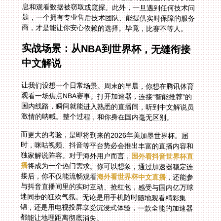
商，才是能让你安心依赖的选择。毕竟，比赛不等人。
实战场景：从NBA到世界杯，无缝衔接
中文解说
让我们设想一个日常场景。周末的早晨，你想在腾讯体育
观看一场焦点NBA赛事。打开加速器，连接“智能推荐”的
国内线路，瞬间就能进入熟悉的直播间，听到中文解说员
激情的呐喊。整个过程，和你身在国内毫无区别。
而更大的考验，是即将到来的2026年美加墨世界杯。届
时，咪咕视频、抖音等平台势必会推出丰富的直播内容和
独家解说阵容。对于海外用户而言，
国外看抖音世界杯直
播
将成为一个热门需求。你可以想象，通过加速器稳定连
接后，你不仅能流畅观看
海外看世界杯中文直播
，还能参
与抖音直播间里的实时互动、抢红包，感受与国内亿万球
迷同步的狂欢气氛。无论是用手机随时随地观看精彩集
锦，还是用电视投屏享受沉浸式体验，一款全能的加速器
都能让地理距离彻底消失。