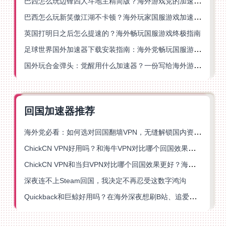
巴西怎么玩边锋四人斗地主精简版？海外游戏党的加速器终极选择
巴西怎么玩新笑傲江湖不卡顿？海外玩家国服游戏加速终极指南（附猫和老鼠一梦江湖实测）
英国打明日之后怎么提速的？海外畅玩国服游戏终极指南
足球世界国外加速器下载安装指南：海外党畅玩国服游戏的终极解决方案
国外玩合金弹头：觉醒用什么加速器？一份写给海外游子的畅玩指南
回国加速器推荐
海外党必看：如何选对回国翻墙VPN，无缝解锁国内资源？
ChickCN VPN好用吗？和海牛VPN对比哪个回国效果更好？
ChickCN VPN和当归VPN对比哪个回国效果更好？海外党亲测后选了它
深夜连不上Steam回国，我决定不再忍受这数字鸿沟
Quickback和巨鲸好用吗？在海外深夜想刷B站、追爱奇艺的你，或许正需要这份答案