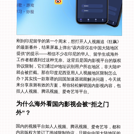
刚到印尼留学的第一个周末，想打开人人视频追《狂飙》
的最新番外，结果屏幕上弹出“该内容仅在中国大陆地区
提供”的提示——相信不少在印尼的华人、留学生或海外
工作者都遇到过这种无奈。这背后是国内影视平台的版权
协议限制，它们通过IP地址识别用户所在地区，非大陆IP
就会被拦截。那在印度尼西亚用人人视频地区限制怎么
办？其实找一款靠谱的回国加速器就能解决问题，今天就
来分享亲测有效的方案，帮你轻松解锁国内影视内容，包
括人人视频、腾讯视频、爱奇艺等平台。
为什么海外看国内影视会被“拒之门
外”？
国内的视频平台如人人视频、腾讯视频、爱奇艺等，都和
内容版权方签订了地域限制协议，只能向中国大陆地区的
用户提供服务。当你在印尼、法国或其他海外地区打开这
些平台时，你的设备会向平台发送IP地址信息，平台检测
到非大陆IP后，就会触发地区限制机制，导致无法播放内
容。这不是平台故意针对海外用户，而是版权保护的必要