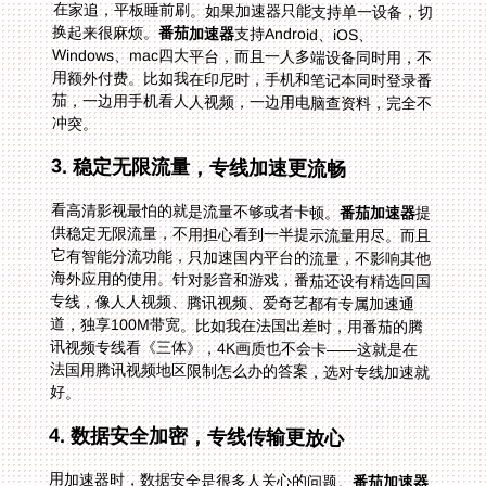
换起来很麻烦。
番茄加速器
支持Android、iOS、
Windows、mac四大平台，而且一人多端设备同时用，不
用额外付费。比如我在印尼时，手机和笔记本同时登录番
茄，一边用手机看人人视频，一边用电脑查资料，完全不
冲突。
3. 稳定无限流量，专线加速更流畅
看高清影视最怕的就是流量不够或者卡顿。
番茄加速器
提
供稳定无限流量，不用担心看到一半提示流量用尽。而且
它有智能分流功能，只加速国内平台的流量，不影响其他
海外应用的使用。针对影音和游戏，番茄还设有精选回国
专线，像人人视频、腾讯视频、爱奇艺都有专属加速通
道，独享100M带宽。比如我在法国出差时，用番茄的腾
讯视频专线看《三体》，4K画质也不会卡——这就是在
法国用腾讯视频地区限制怎么办的答案，选对专线加速就
好。
4. 数据安全加密，专线传输更放心
用加速器时，数据安全是很多人关心的问题。
番茄加速器