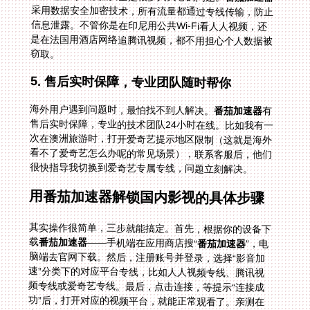
采用数据安全加密技术，所有流量都通过专线传输，防止
信息泄露。不管你是在印尼用公共Wi-Fi看人人视频，还
是在法国用酒店网络追腾讯视频，都不用担心个人数据被
窃取。
5. 售后实时保障，专业团队随时帮你
海外用户遇到问题时，最怕找不到人解决。
番茄加速器
有
售后实时保障，专业的技术团队24小时在线。比如我有一
次在澳洲旅游时，打开爱奇艺提示地区限制（这就是海外
看不了爱奇艺怎么办呢的常见场景），联系客服后，他们
很快指导我切换到爱奇艺专属专线，问题立刻解决。
用番茄加速器解锁国内影视的具体步骤
其实操作很简单，三步就能搞定。首先，根据你的设备下
载
番茄加速器
——手机端在应用商店搜“
番茄加速器
”，电
脑端去官网下载。然后，注册账号并登录，选择“影音加
速”分类下的对应平台专线，比如人人视频专线、腾讯视
频专线或爱奇艺专线。最后，点击连接，等提示“连接成
功”后，打开对应的视频平台，就能正常观看了。亲测在
印尼用人人视频、法国用腾讯视频、美国看爱奇艺都有