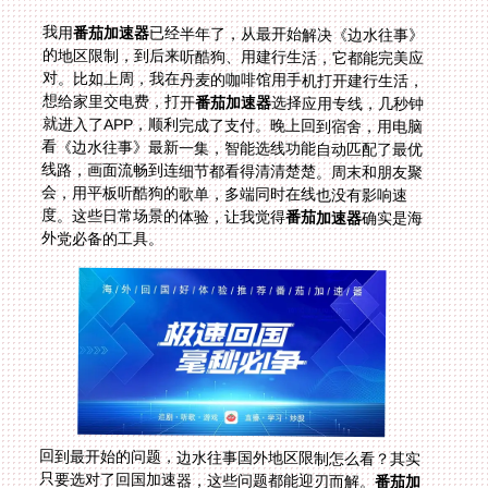
我用
番茄加速器
已经半年了，从最开始解决《边水往事》
的地区限制，到后来听酷狗、用建行生活，它都能完美应
对。比如上周，我在丹麦的咖啡馆用手机打开建行生活，
想给家里交电费，打开
番茄加速器
选择应用专线，几秒钟
就进入了APP，顺利完成了支付。晚上回到宿舍，用电脑
看《边水往事》最新一集，智能选线功能自动匹配了最优
线路，画面流畅到连细节都看得清清楚楚。周末和朋友聚
会，用平板听酷狗的歌单，多端同时在线也没有影响速
度。这些日常场景的体验，让我觉得
番茄加速器
确实是海
外党必备的工具。
回到最开始的问题，边水往事国外地区限制怎么看？其实
只要选对了回国加速器，这些问题都能迎刃而解。
番茄加