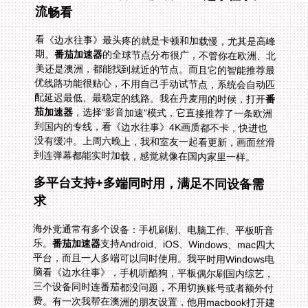
流畅看
看《边水往事》最头疼的就是卡顿和加载慢，尤其是高峰
期。
番茄加速器
的全球节点分布很广，不管你在欧洲、北
美还是澳洲，都能找到就近的节点。而且它的智能推荐最
优线路功能很贴心，不用自己手动试节点，系统会自动匹
配延迟最低、最稳定的线路。我在丹麦用的时候，打开
番
茄加速器
，选择“影音加速”模式，它直接推荐了一条欧洲
到国内的专线，看《边水往事》4K画质都不卡，快进也
没有缓冲。上周六晚上，我和室友一起看更新，画面丝滑
到连弹幕都能实时加载，感觉就像在国内家里一样。
多平台支持+多端同时用，满足不同设备需
求
海外党通常有多个设备：手机刷剧、电脑工作、平板听音
乐。
番茄加速器
支持Android、iOS、Windows、mac四大
平台，而且一人多端可以同时使用。我平时用Windows电
脑看《边水往事》，手机听酷狗，平板偶尔刷国内综艺，
三个设备同时连番茄都没问题，不用切换账号或者额外付
费。有一次我帮在澳洲的朋友设置，他用macbook打开建
行生活，同时手机听酷狗，两个设备都能正常使用，完全
不冲突。这对于需要同时处理多个任务的海外党来说，太