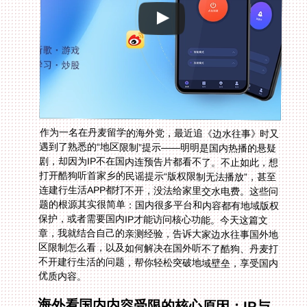
作为一名在丹麦留学的海外党，最近追《边水往事》时又
遇到了熟悉的“地区限制”提示——明明是国内热播的悬疑
剧，却因为IP不在国内连预告片都看不了。不止如此，想
打开酷狗听首家乡的民谣提示“版权限制无法播放”，甚至
连建行生活APP都打不开，没法给家里交水电费。这些问
题的根源其实很简单：国内很多平台和内容都有地域版权
保护，或者需要国内IP才能访问核心功能。今天这篇文
章，我就结合自己的亲测经验，告诉大家边水往事国外地
区限制怎么看，以及如何解决在国外听不了酷狗、丹麦打
不开建行生活的问题，帮你轻松突破地域壁垒，享受国内
优质内容。
海外看国内内容受限的核心原因：IP与