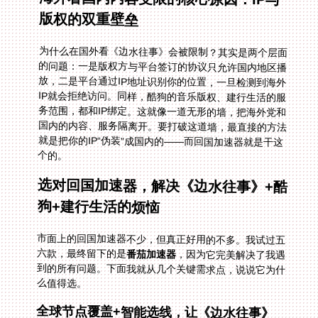
版权的双重壁垒
为什么在国外看《边水往事》会被限制？其实是两个层面
的问题：一是版权方与平台签订的协议只允许国内地区播
放，二是平台通过IP地址识别你的位置，一旦检测到海外
IP就会拒绝访问。同样，酷狗的音乐版权、建行生活的服
务范围，都和IP绑定。这就像一道无形的墙，把海外党和
国内的内容、服务隔离开。要打破这道墙，最直接的方法
就是把你的IP“伪装”成国内的——而回国加速器就是干这
个的。
选对回国加速器，解决《边水往事》+酷
狗+建行生活的烦恼
市面上的回国加速器不少，但真正好用的不多。我试过五
六款，最终留下的是
番茄加速器
，因为它完美解决了我遇
到的所有问题。下面我就从几个关键需求点，说说它为什
么值得选。
全球节点覆盖+智能选线，让《边水往事》