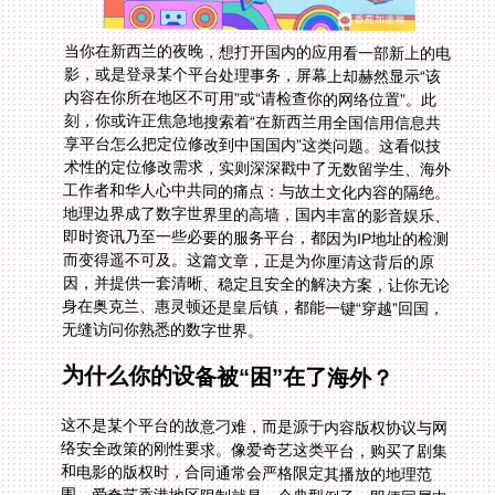
当你在新西兰的夜晚，想打开国内的应用看一部新上的电
影，或是登录某个平台处理事务，屏幕上却赫然显示“该
内容在你所在地区不可用”或“请检查你的网络位置”。此
刻，你或许正焦急地搜索着“在新西兰用全国信用信息共
享平台怎么把定位修改到中国国内”这类问题。这看似技
术性的定位修改需求，实则深深戳中了无数留学生、海外
工作者和华人心中共同的痛点：与故土文化内容的隔绝。
地理边界成了数字世界里的高墙，国内丰富的影音娱乐、
即时资讯乃至一些必要的服务平台，都因为IP地址的检测
而变得遥不可及。这篇文章，正是为你厘清这背后的原
因，并提供一套清晰、稳定且安全的解决方案，让你无论
身在奥克兰、惠灵顿还是皇后镇，都能一键“穿越”回国，
无缝访问你熟悉的数字世界。
为什么你的设备被“困”在了海外？
这不是某个平台的故意刁难，而是源于内容版权协议与网
络安全政策的刚性要求。像爱奇艺这类平台，购买了剧集
和电影的版权时，合同通常会严格限定其播放的地理范
围。爱奇艺香港地区限制就是一个典型例子，即便同属中
国，服务内容也可能因区域授权不同而有所差异。更不用
说那些完全针对内地用户的服务平台了。你的设备在新西
兰接入互联网时，会被分配一个当地的IP地址，这个地址
就像你的数字护照，明确告诉了所有网站你来自海外。于
是，防火墙会根据策略拦截，视频平台会依据IP判定无版
权，各种“地区限制”的提示便接踵而至。手动修改手机定
位纯属徒劳，因为网站识别的是网络IP位置而非GPS。你