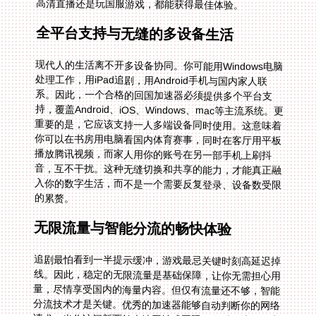
高清直播还是玩国服游戏，都能获得最佳体验。
全平台支持与无缝的多设备生活
现代人的生活离不开多设备协同。你可能用Windows电脑
处理工作，用iPad追剧，用Android手机与国内家人联
系。因此，一个合格的回国加速器必须提供多个平台支
持，覆盖Android、iOS、Windows、mac等主流系统。更
重要的是，它应该支持一人多端设备同时使用。这意味着
你可以在书房用电脑看国内体育赛事，同时在客厅用平板
播放腾讯视频，而家人用你的账号在另一部手机上刷抖
音，互不干扰。这种无缝切换和共享的能力，才能真正融
入你的数字生活，而不是一个需要反复登录、设备数受限
的累赘。
无限流量与智能分流的畅快体验
追剧最怕看到一半提示缓冲，游戏最忌关键时刻高延迟掉
线。因此，稳定的无限流量是基础保障，让你无需担心用
量，尽情享受国内的海量内容。但仅有流量还不够，智能
分流技术才是关键。优秀的加速器能够自动判断你的网络
请求：当你访问新西兰本地网站或国际服务时，流量正常
走本地网络，保持高速；当你打开优酷、B站或启动国服
《英雄联盟》时，流量则自动通过回国专线传输。这种精
细化的管理，既保证了回国速度，又不影响你使用本地网
络，两全其美。特别是对于需要低延迟的回国游戏加速专
线，以及为高清影音准备的独享100M带宽，这些专项优