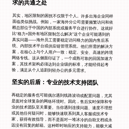
求的共通之处
其实，地区限制的困扰不仅限于个人。许多出海企业同样
面临类似挑战。例如，一家海外分公司需要频繁访问和依
赖总部位于中国的内部系统或服务平台进行协作。这就好
比“格力+国外有地区限制怎么解决”这个企业可能遇到的
真实问题——海外员工需要稳定访问格力的国内售后系
统、内部技术平台或供应链管理系统。他们所需的解决方
案，在核心上与个人用户一致：稳定、安全、高速的跨境
网络专线。这从侧面印证了，一个成熟可靠的回国加速方
案，其技术架构必须达到企业级的标准，才能经得起考
验，满足从个人追剧到轻办公的多元需求。
坚实的后盾：专业的技术支持团队
再稳定的服务也可能偶尔遇到线路波动或配置问题，尤其
是面对全球复杂的网络环境时。因此，售后实时保障和专
业的技术团队至关重要。当你遇到连接问题、速度不理想
或其他任何疑问时，能够快速联系到真人客服或技术专
家，获得有效指导，而不是面对一堆冰冷的自助文档或永
远没有回复的邮箱。这种即时响应的支持能力，能极大减
少你的焦虑和等待时间，确保你的“回国”之路始终畅通无