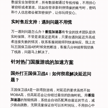
和个人信息都会被加密保护，让你玩得安心。
实时售后支持：遇到问题不用慌
万一遇到问题怎么办？
番茄加速器
有专业的技术团队提供
实时保障。不管是凌晨还是周末，只要你遇到延迟升高或
者连接失败的情况，联系客服就能得到快速响应。我上次
玩王国保卫战4的时候突然断连，客服几分钟就帮我切换
了线路，问题马上解决了。
针对热门国服游戏的加速方案
国外打王国保卫战4：如何彻底解决延迟问
题？
王国保卫战4是一款塔防游戏，对延迟的要求虽然不如
MOBA高，但高延迟会让你错过最佳的防御时机。用
番茄
加速器
的智能线路，系统会自动匹配离你最近的节点，减
少路由跳数。无限流量保证你可以长时间玩，不用担心中
途断连。而且专线传输让数据更稳定，延迟稳定在40-