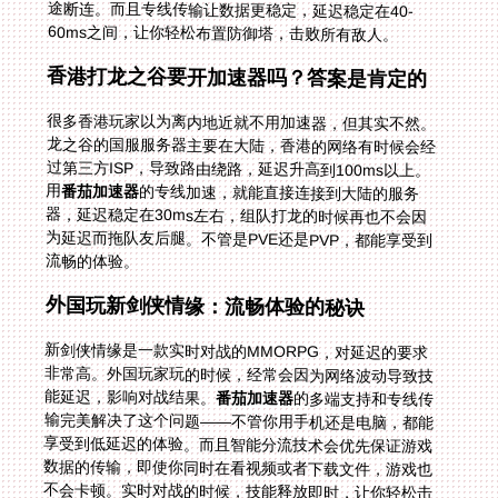
60ms之间，让你轻松布置防御塔，击败所有敌人。
香港打龙之谷要开加速器吗？答案是肯定的
很多香港玩家以为离内地近就不用加速器，但其实不然。
龙之谷的国服服务器主要在大陆，香港的网络有时候会经
过第三方ISP，导致路由绕路，延迟升高到100ms以上。
用
番茄加速器
的专线加速，就能直接连接到大陆的服务
器，延迟稳定在30ms左右，组队打龙的时候再也不会因
为延迟而拖队友后腿。不管是PVE还是PVP，都能享受到
流畅的体验。
外国玩新剑侠情缘：流畅体验的秘诀
新剑侠情缘是一款实时对战的MMORPG，对延迟的要求
非常高。外国玩家玩的时候，经常会因为网络波动导致技
能延迟，影响对战结果。
番茄加速器
的多端支持和专线传
输完美解决了这个问题——不管你用手机还是电脑，都能
享受到低延迟的体验。而且智能分流技术会优先保证游戏
数据的传输，即使你同时在看视频或者下载文件，游戏也
不会卡顿。实时对战的时候，技能释放即时，让你轻松击