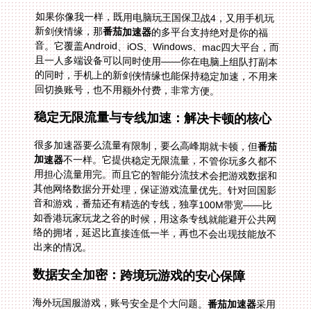
如果你像我一样，既用电脑玩王国保卫战4，又用手机玩
新剑侠情缘，那
番茄加速器
的多平台支持绝对是你的福
音。它覆盖Android、iOS、Windows、mac四大平台，而
且一人多端设备可以同时使用——你在电脑上组队打副本
的同时，手机上的新剑侠情缘也能保持稳定加速，不用来
回切换账号，也不用额外付费，非常方便。
稳定无限流量与专线加速：解决卡顿的核心
很多加速器要么流量有限制，要么高峰期就卡顿，但
番茄
加速器
不一样。它提供稳定无限流量，不管你玩多久都不
用担心流量用完。而且它的智能分流技术会把游戏数据和
其他网络数据分开处理，保证游戏流量优先。针对回国影
音和游戏，番茄还有精选的专线，独享100M带宽——比
如香港玩家玩龙之谷的时候，用这条专线就能避开公共网
络的拥堵，延迟比直接连低一半，再也不会出现技能放不
出来的情况。
数据安全加密：跨境玩游戏的安心保障
海外玩国服游戏，账号安全是个大问题。
番茄加速器
采用
数据安全加密技术，所有数据都通过专线传输，不用担心
被窃听或者篡改。比如你登录新剑侠情缘的账号时，密码