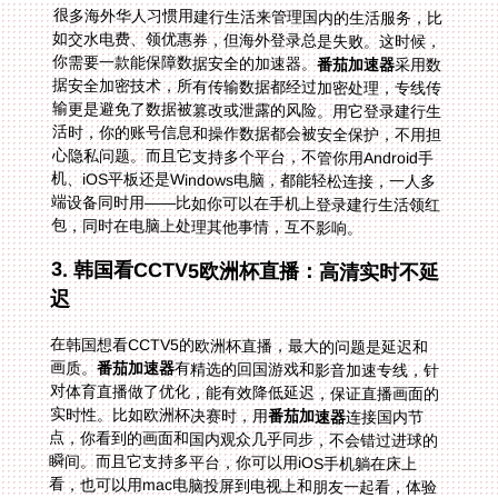
很多海外华人习惯用建行生活来管理国内的生活服务，比
如交水电费、领优惠券，但海外登录总是失败。这时候，
你需要一款能保障数据安全的加速器。
番茄加速器
采用数
据安全加密技术，所有传输数据都经过加密处理，专线传
输更是避免了数据被篡改或泄露的风险。用它登录建行生
活时，你的账号信息和操作数据都会被安全保护，不用担
心隐私问题。而且它支持多个平台，不管你用Android手
机、iOS平板还是Windows电脑，都能轻松连接，一人多
端设备同时用——比如你可以在手机上登录建行生活领红
包，同时在电脑上处理其他事情，互不影响。
3. 韩国看CCTV5欧洲杯直播：高清实时不延
迟
在韩国想看CCTV5的欧洲杯直播，最大的问题是延迟和
画质。
番茄加速器
有精选的回国游戏和影音加速专线，针
对体育直播做了优化，能有效降低延迟，保证直播画面的
实时性。比如欧洲杯决赛时，用
番茄加速器
连接国内节
点，你看到的画面和国内观众几乎同步，不会错过进球的
瞬间。而且它支持多平台，你可以用iOS手机躺在床上
看，也可以用mac电脑投屏到电视上和朋友一起看，体验