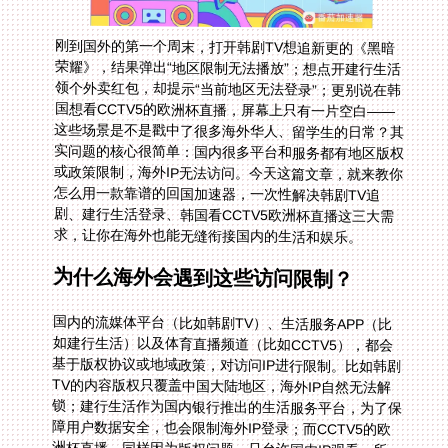
刚到国外的第一个周末，打开韩剧TV想追新更的《黑暗
荣耀》，结果弹出“地区限制无法播放”；想点开建行生活
领个外卖红包，却提示“当前地区无法登录”；更别说在韩
国想看CCTV5的欧洲杯直播，屏幕上只有一片空白——
这些场景是不是戳中了很多海外华人、留学生的日常？其
实问题的核心很简单：国内很多平台和服务都有地区版权
或政策限制，海外IP无法访问。今天这篇文章，就来教你
怎么用一款靠谱的回国加速器，一次性解决韩剧TV追
剧、建行生活登录、韩国看CCTV5欧洲杯直播这三大需
求，让你在海外也能无缝衔接国内的生活和娱乐。
为什么海外会遇到这些访问限制？
国内的流媒体平台（比如韩剧TV）、生活服务APP（比
如建行生活）以及体育直播频道（比如CCTV5），都会
基于版权协议或地域政策，对访问IP进行限制。比如韩剧
TV的内容版权只覆盖中国大陆地区，海外IP自然无法解
锁；建行生活作为国内银行推出的生活服务平台，为了保
障用户数据安全，也会限制海外IP登录；而CCTV5的欧
洲杯直播，同样因为版权问题，只允许国内IP观看。所
以，要解决这些问题，关键是把你的海外IP转换成国内