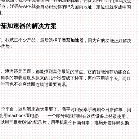
题。
番茄加速器的解决方案
求。我试过不少产品，最后选择了
番茄加速器
，因为它的功能正好解决
心优势：
洲、澳洲还是巴西，都能找到离你最近的节点。它的智能推荐功能会自
后今日新鲜事的加载速度从原来的几十秒变成了秒开，再也不用等半天。而且
事时再也不会突然断连错过重要资讯。
、mac等多个平台，这对我来说太重要了。我平时用安卓手机刷今日新鲜事，用
作，偶尔还会用macbook看电影——一个账号就能同时在这些设备上登录使用，
家，我可以用平板看B站的纪录片，用手机刷今日新鲜事，电脑开着洋码头购