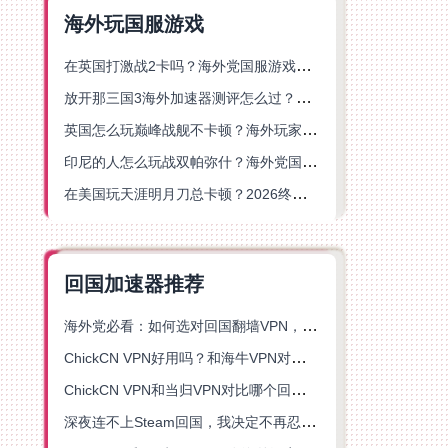
海外玩国服游戏
在英国打激战2卡吗？海外党国服游戏不卡顿的终极解决方案
放开那三国3海外加速器测评怎么过？海外党亲测有效的国服游戏加速指南
英国怎么玩巅峰战舰不卡顿？海外玩家国服游戏加速器终极指南
印尼的人怎么玩战双帕弥什？海外党国服游戏加速避坑指南
在美国玩天涯明月刀总卡顿？2026终极指南：选对加速器让你丝滑连招
回国加速器推荐
海外党必看：如何选对回国翻墙VPN，无缝解锁国内资源？
ChickCN VPN好用吗？和海牛VPN对比哪个回国效果更好？
ChickCN VPN和当归VPN对比哪个回国效果更好？海外党亲测后选了它
深夜连不上Steam回国，我决定不再忍受这数字鸿沟