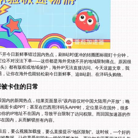
不开今日新鲜事错过国内热点，刷B站时缓冲的转圈图标能盯十分钟，
定位不对没法下单——这些都是海外党绕不开的地域限制痛点。原因很
头）都有版权或地域保护，海外IP无法直接访问。今天这篇文章，我
题，让你在海外也能轻松刷今日新鲜事、追B站剧、在洋码头购物。
些被卡住的日常
国内的新闻热点，结果页面显示“该内容仅对中国大陆用户开放”；晚
画面卡成PPT；甚至在巴西用洋码头APP时，定位显示在国外，很多
你的IP地址不在国内，导致平台限制了访问权限。而回国加速器的作
你在国内，从而解锁所有内容。
站后，要么视频加载慢，要么直接提示“地区限制”。这时候，一个好的
它会通过国内的节点传输数据，让你享受和国内一样的流畅体验。再比如在巴西用洋码头怎
要连接加速器的国内节点，洋码头APP就会自动识别你的IP为国内地址，定位也就变成中国