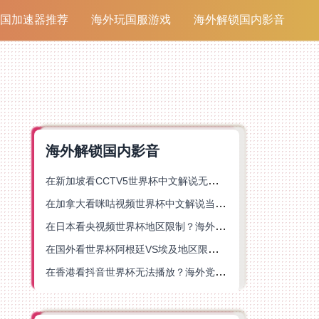
国加速器推荐
海外玩国服游戏
海外解锁国内影音
海外解锁国内影音
在新加坡看CCTV5世界杯中文解说无法播放？这篇指南帮你解锁海外体育直播自由
在加拿大看咪咕视频世界杯中文解说当前地区不可播放？这篇指南帮你一键解决
在日本看央视频世界杯地区限制？海外党体育赛事观看终极指南
在国外看世界杯阿根廷VS埃及地区限制？这篇指南帮你搞定中文直播+解说
在香港看抖音世界杯无法播放？海外党体育赛事中文直播终极指南