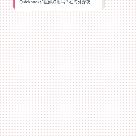
Quickback和巨鲸好用吗？在海外深夜想刷B站、追爱奇艺的你，或许正需要这份答案