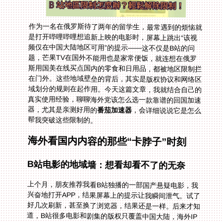
作为一名在俄罗斯待了两年的留学生，最常遇到的烦恼就
是打开哔哩哔哩想追新上映的电影时，屏幕上跳出“该视
频仅在中国大陆地区可用”的提示——这不仅是B站的问
题，芒果TV在国外不能用也是家常便饭，就连想在俄罗
斯用国美在线买点国内的零食和日用品，都被地区限制拦
在门外。这些地域壁垒的背后，其实是版权协议和网络区
域划分的规则在起作用。今天这篇文章，我就结合自己的
真实使用经验，聊聊海外党该怎么选一款靠谱的回国加速
器，尤其是亲测好用的
番茄加速器
，会详细说说它是怎么
帮我突破这些限制的。
海外看国内内容的那些“卡脖子”时刻
B站电影的地域墙：想看却看不了的无奈
上个月，朋友推荐我看B站独播的一部国产悬疑电影，我
兴奋地打开APP，结果屏幕上的提示让我瞬间泄气。试了
好几次刷新，甚至换了浏览器，结果还是一样。后来才知
道，B站很多电影和剧集的版权只覆盖中国大陆，海外IP
根本无法访问。这种“近在眼前却摸不到”的感觉，相信很