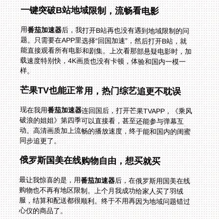
一键突破B站地域限制，流畅看电影
用
番茄加速器
后，我打开B站再也没有遇到地域限制的问
题。只需要在APP里选择“回国加速”，然后打开B站，就
能直接观看所有电影和剧集。上次看那部悬疑电影时，加
载速度特别快，4K画质也没有卡顿，体验和国内一模一
样。
芒果TV也能正常用，热门综艺追更不耽误
现在我用
番茄加速器
连回国后，打开芒果TVAPP，《乘风
破浪的姐姐》第四季可以直接看，甚至还能参与弹幕互
动。高清画质加上流畅的播放速度，终于能和国内的闺蜜
同步追更了。
俄罗斯国美在线购物自由，想买就买
最让我惊喜的是，用
番茄加速器
后，在俄罗斯用国美在线
购物也不再有地区限制。上个月我成功给家人买了羽绒
服，结算和配送都很顺利。终于不用再因为地域问题错过
心仪的商品了。