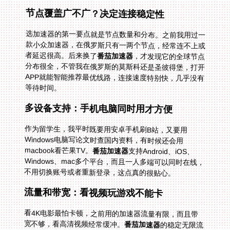
节点覆盖广不广？决定连接稳定性
选加速器的第一要点就是节点数量和分布。之前我用过一
款小众加速器，在俄罗斯只有一两个节点，经常连不上或
者延迟很高。后来换了
番茄加速器
，才发现它的全球节点
分布很全，不管我在俄罗斯的莫斯科还是圣彼得堡，打开
APP就能智能推荐最优线路，连接速度特别快，几乎没有
等待时间。
多设备支持：手机电脑同时用才方便
作为留学生，我平时既要用安卓手机刷B站，又要用
Windows电脑写论文时查国内资料，有时候还会用
macbook看芒果TV。
番茄加速器
支持Android、iOS、
Windows、mac多个平台，而且一人多端可以同时在线，
不用切换账号或者重新登录，这点真的很贴心。
流量和带宽：看视频玩游戏不能卡
看4K电影最怕卡顿，之前用的加速器流量有限，而且带
宽不够，看高清视频经常缓冲。
番茄加速器
的稳定无限流
量解决了这个问题，它还有智能分流功能，能优先给影音
和游戏分配带宽。特别是精选的回国影音专线，独享
100M带宽，我用它看B站的4K电影，全程流畅无缓冲，