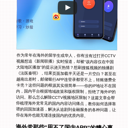
作为常年在海外的留学生或华人，你有没有过打开CCTV
视频想追《新闻联播》实时报道，却被“该内容仅在中国
大陆地区播放”的提示浇灭热情？想刷搜狐视频的独播剧
《法医秦明》，结果页面加载半天还是一片空白？甚至在
越南出差时，邮储银行APP连登录都登不上，转账缴费全
卡壳？这些问题的根源其实很简单——你的IP地址不在国
内，国内平台根据地域政策和版权限制，拒绝了海外IP的
访问。那么怎么解除CCTV视频地区限制？这篇文章会帮
你梳理海外党常见的国内内容访问痛点，教你如何选择靠
谱的回国加速器，解决从追剧到金融服务的各种问题，让
你在海外也能无缝连接国内的优质内容。
海外党那些“用不了国内APP”的糟心事