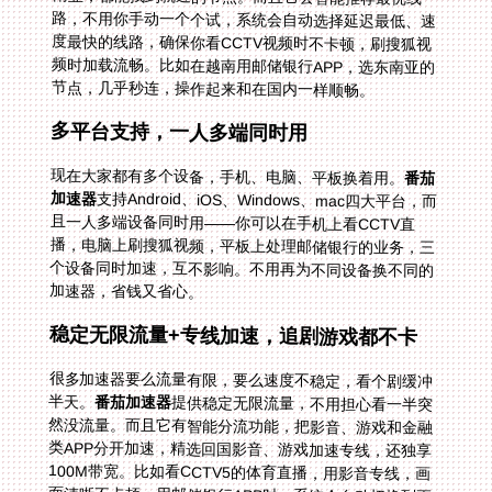
节点，几乎秒连，操作起来和在国内一样顺畅。
多平台支持，一人多端同时用
现在大家都有多个设备，手机、电脑、平板换着用。
番茄
加速器
支持Android、iOS、Windows、mac四大平台，而
且一人多端设备同时用——你可以在手机上看CCTV直
播，电脑上刷搜狐视频，平板上处理邮储银行的业务，三
个设备同时加速，互不影响。不用再为不同设备换不同的
加速器，省钱又省心。
稳定无限流量+专线加速，追剧游戏都不卡
很多加速器要么流量有限，要么速度不稳定，看个剧缓冲
半天。
番茄加速器
提供稳定无限流量，不用担心看一半突
然没流量。而且它有智能分流功能，把影音、游戏和金融
类APP分开加速，精选回国影音、游戏加速专线，还独享
100M带宽。比如看CCTV5的体育直播，用影音专线，画
面清晰不卡顿；用邮储银行APP时，系统会自动切换到更