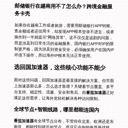
邮储银行在越南用不了怎么办？跨境金融服
务卡壳
如果你在越南工作或者旅游，需要用邮储银行APP转账、
查余额或者还信用卡，却发现APP根本登录不进去，或者
操作到一半就提示“网络异常”。这不仅仅是追剧的问题，
而是涉及到日常生活的金融服务。国内银行APP对IP的限
制更严格，因为涉及到资金安全，必须确保用户在国内IP
环境下操作，所以海外IP根本无法正常使用。
选回国加速器，这些核心功能不能少
面对这些问题，回国加速器是最直接的解决方案。但市面
上加速器那么多，怎么选才靠谱？关键看节点覆盖、多平
台支持、稳定性、流量、安全和售后。而
番茄加速器
正好
满足这些需求，让海外党轻松解决各种访问限制。
全球节点+智能线路，哪里都能连国内
番茄加速器
有全球节点分布，不管你在北美、欧洲还是东
南亚，都能找到就近的节点。而且它会智能推荐最优线
路，不用你手动一个个试，系统会自动选择延迟最低、速
度最快的线路，确保你看CCTV视频时不卡顿，刷搜狐视
频时加载流畅。比如在越南用邮储银行APP，选东南亚的