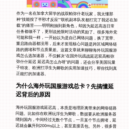
作为一名在加拿大留学的战双帕弥什老玩家，我太懂那
种“技能按了半秒才反应”“联机副本队友都打完了我还在加
载”的痛苦——明明刚抽到新角色，却因为延迟高连日常
任务都做不了，更别说抢限时活动的奖励了。很多海外党
可能和我一样，一开始以为是自己网络问题，换了宽带、
重启路由器都没用，后来才发现核心问题是跨区域网络链
路的拥堵和节点质量差。这篇文章就来聊聊海外玩国服游
戏怎么选加速器，不仅解决“在国外玩战战延迟双高帕弥
弥什什延迟 延迟高怎么办呀”的问题，还会分享美国玩量
子特攻、欧洲打浮生为卿歌的实用加速技巧，帮你找到真
正能打的加速器。
为什么海外玩国服游戏总卡？先搞懂延
迟背后的原因
海外玩国服游戏延迟高，本质是地理距离带来的网络链路
问题。比如你在欧洲玩浮生为卿歌，数据要从欧洲服务器
绕到国内，中间经过无数个节点，一旦某个节点拥堵，延
迟就会飙升到200ms以上，甚至直接丢包。另外，很多普
通加速器用的是共享带宽，高峰期和别人抢资源，游戏自
然卡。还有些加速器只支持单一平台，手机玩战双没问
题，电脑玩量子特攻又得换软件，麻烦不说，账号还不通