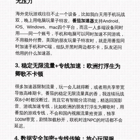
无压力
海外党玩游戏往往不止一个设备，比如我白天用手机玩战
双，晚上用电脑玩量子特攻。
番茄加速器
支持Android、
iOS、Windows、mac四个平台，而且一人多端设备同时
用——同一个账号，手机和电脑可以同时加速不同游戏，
不用额外付费。美国的朋友玩量子特攻时，就是用番茄同
时加速手机和PC端，组队开黑时两边都不卡，队友还问
他用的什么加速器。
3. 稳定无限流量+专线加速：欧洲打浮生为
卿歌不卡顿
很多加速器限制流量，玩一会儿就得断，或者用共享带宽
导致高峰期卡。番茄的稳定无限流量真的香，我连续玩战
双8小时都没断过。而且它有智能分流功能，精选回国影
音、游戏加速专线，比如欧洲的朋友打浮生为卿歌时，用
番茄的游戏专线，不会和国内视频流量抢资源，独享
100M带宽，剧情加载秒开，联机时连NPC的对话都不会
延迟。
4. 数据安全加密+专线传输：放心玩国服，