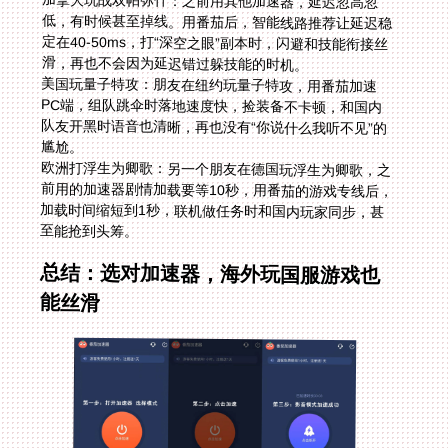
加拿大玩战双帕弥什：之前用其他加速器，延迟忽高忽
低，有时候甚至掉线。用番茄后，智能线路推荐让延迟稳
定在40-50ms，打“深空之眼”副本时，闪避和技能衔接丝
滑，再也不会因为延迟错过躲技能的时机。
美国玩量子特攻：朋友在纽约玩量子特攻，用番茄加速
PC端，组队跳伞时落地速度快，捡装备不卡顿，和国内
队友开黑时语音也清晰，再也没有“你说什么我听不见”的
尴尬。
欧洲打浮生为卿歌：另一个朋友在德国玩浮生为卿歌，之
前用的加速器剧情加载要等10秒，用番茄的游戏专线后，
加载时间缩短到1秒，联机做任务时和国内玩家同步，甚
至能抢到头筹。
总结：选对加速器，海外玩国服游戏也
能丝滑