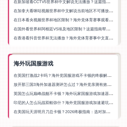
在新加坡看CCTV5世界杯中文解说无法播放？这篇指南帮你解锁海外体育直播自由
在加拿大看咪咕视频世界杯中文解说当前地区不可播放？这篇指南帮你一键解决
在日本看央视频世界杯地区限制？海外党体育赛事观看终极指南
在国外看世界杯阿根廷VS埃及地区限制？这篇指南帮你搞定中文直播+解说
在香港看抖音世界杯无法播放？海外党体育赛事中文直播终极指南
海外玩国服游戏
在英国打激战2卡吗？海外党国服游戏不卡顿的终极解决方案
放开那三国3海外加速器测评怎么过？海外党亲测有效的国服游戏加速指南
英国怎么玩巅峰战舰不卡顿？海外玩家国服游戏加速器终极指南
印尼的人怎么玩战双帕弥什？海外党国服游戏加速避坑指南
在美国玩天涯明月刀总卡顿？2026终极指南：选对加速器让你丝滑连招