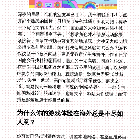
深夜的里昂，合租的室友早已睡下。我悄悄戴上耳机，点
开那个熟悉的图标，只想在《失落城堡》里刷两把，释放
一下写论文的压力。然而，画面里的人物却像在跳机械
舞，一个翻滚指令下去，半秒后角色才不情愿地动起来。
紧接着，血条在卡顿中莫名其妙地见底。这种无力感，想
必很多海外党都懂。国外打失落城堡延迟高怎么办？这不
仅仅是一个技术问题，更是无数留学生和海外工作者在异
国他乡寻找精神慰藉时，遇到的一堵高墙。问题的根源，
在于你与国服服务器之间那上万公里的物理距离，以及错
综复杂的国际网络路由。直接连接，数据包需要“长途跋
涉”，丢包、延迟、高ping值就成了家常便饭。解决之
道，就是找到一座稳定、高速的“网络桥梁”——一款专为
回国游戏设计的加速器。这篇文章，就是为你梳理，如何
搭建起这座属于你自己的桥。
为什么你的游戏体验在海外总是不尽如
人意？
你可能已经试过很多方法。调整本地网络，甚至重启路由
器，但那个令人沮丧的ping值数字依然居高不下。这背后
是网络传输的天然瓶颈。你的数据从巴黎出发，到国服服
务器所在的机房，中间要经过无数个节点。任何一个环节
拥堵或绕路，都会导致延迟飙升和卡顿。特别是对于《失
落城堡》这类需要快速反应的动作游戏，几十毫秒的差异
就决定了你是秀操作还是看黑白屏幕。普通的VPN并非为
游戏设计，它们往往追求匿名性而非低延迟，线路也不够