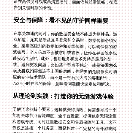
告别关键时刻的卡顿。
安全与保障：看不见的守护同样重要
在享受加速的同时，你的数据安全绝不能成为牺牲品。游
戏加速，尤其是涉及账号登录和交易时，数据传输必须安
全。采用高级别的数据加密和专线传输，可以确保你的游
戏账号、个人信息不会被窃听或篡改，让你在异国他乡也
能安心“征战”。此外，售后服务和技术支持是最后的防
线。遇到突发问题，比如某个节点不稳定，或是
法国怎么
玩火拼双扣
突然连不上国服房间，你需要的是能够实时响
应的专业技术团队，而不是一封石沉大海的客服邮件。
7x24小时在线的保障，意味着问题能快速定位和解决。
从理论到实践：打造你的无缝游戏体验
了解了这些核心要素，选择就变得清晰。你需要寻找一个
能将全球节点智能调度、全平台覆盖、提供稳定无限流量
和游戏专线、同时注重数据安全和售后保障的工具。这不
仅仅是连接一个服务器，而是构建一个完整的海外游戏网
络解决方案。例如，当你解决了底层网络问题后，无论是
想和国内朋友在《火拼双扣》里斗智斗勇，还是在《全面
战争：三国》里体验运筹帷幄，抑或是攻克《失落城堡》
的高难关卡，延迟都将不再是阻碍你技术和乐趣的绊脚