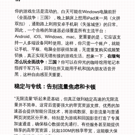
你的游戏生活是流动的。白天可能在Windows电脑前肝
《全面战争：三国》，晚上躺床上想用iPad来一局《火拼
双扣》，通勤路上则用安卓手机刷《失落城堡》的日常。
因此，一个合格的加速器必须覆盖所有主流平台：
Android、iOS、Windows、mac。更重要的是，它应该支
持一人多端设备同时使用。这样，你只需一个账户，就能
让手机、平板、电脑全部获得加速，无需重复购买或频繁
切换，真正实现无缝衔接的游戏生活。想象一下，
在缅甸
怎么玩全面战争：三国
？你可以在仰光的咖啡馆用笔记本
指挥千军万马，回到住所又能用手机和国内朋友语音开
黑，这种自由感至关重要。
稳定与专线：告别流量焦虑和卡顿
“无限流量”听起来是基础，但真正做到稳定高速的无限流
量并不简单。这背后需要强大的带宽资源支撑。优秀的加
速器会提供智能分流技术，将游戏数据、影音流量与普通
网页浏览区分开来。特别是为游戏和回国影音打造了专属
加速通道，确保核心数据优先通行。有些服务甚至能提供
独享的高带宽资源，比如100M的独享带宽，这能极大保
证在高强度对战或高清直播时，画面依然丝滑流畅，彻底