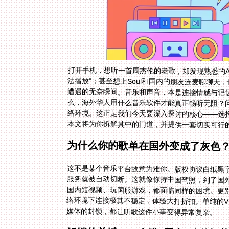
打开手机，想听一首周杰伦的老歌，却发现熟悉的A
法播放”；甚至想上Soul和国内的朋友连麦聊聊天
遭遇的无奈瞬间。音乐和声音，本是连接情感与记
么，海外华人用什么音乐软件才能真正畅听无阻？
络环境。这正是我们今天要深入探讨的核心——选
本文将为你拆解其中的门道，并提供一套切实可行
为什么你的歌单在国外变成了灰色
这不是某个音乐平台故意为难你。版权协议白纸黑字
服务就被自动切断。这就像你持中国驾照，到了国
国内短视频、玩国服游戏，都面临同样的困境。更别
络环境下连接极其不稳定，体验大打折扣。单纯的V
媒体的封锁，都让听歌这件小事变得异常复杂。