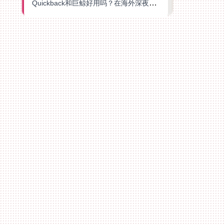
Quickback和巨鲸好用吗？在海外深夜想刷B站、追爱奇艺的你，或许正需要这份答案