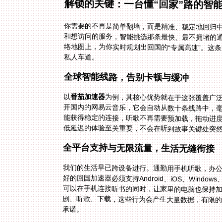
解锁的关键：一台懂“回家”路的智
你需要的不再是简单翻墙，而是精准、稳定地回归
和想访问的服务，智能挑选那条最快、最不拥堵的
络地图上，为你实时规划出回国的“专属高速”。这
私人车道。
全球智能线路，告别卡顿与缓冲
以
番茄加速器
为例，其核心优势就在于这张覆盖广
开国内的网易云音乐，它会自动从数十条
能获得稳定的连接，听歌不再需要预加载
低延迟的体验至关重要，不会在听到故事关键处突
全平台支持与无限流量，生活无缝衔接
我们的生活早已跨设备进行。通勤用手机听歌，办
好的回国加速器必须支持Android、iOS、Win
可以在手机连接听书的同时，让家里的电脑也保持
剧、听歌、下载，这些行为会产生大量数据，有限的
承诺。