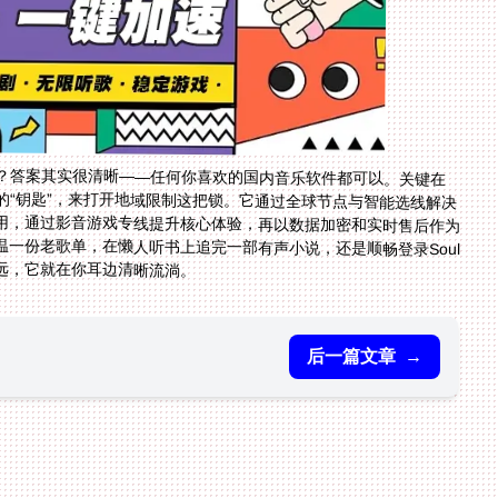
？答案其实很清晰——任何你喜欢的国内音乐软件都可以。关键在
的“钥匙”，来打开地域限制这把锁。它通过全球节点与智能选线解决
无限流量满足多场景使用，通过影音游戏专线提升核心体验，再以数据加密和实时售后作为
解决方案，无论是重温一份老歌单，在懒人听书上追完一部有声小说，还是顺畅登录Soul
远，它就在你耳边清晰流淌。
后一篇文章
→