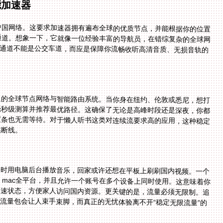
能加速器
中国网络。这要求加速器拥有遍布全球的优质节点，并能根据你的位置
通道。想象一下，它就像一位经验丰富的导航员，在错综复杂的全球网
条通道不能是公交车道，而应是保障你流畅收听高清音质、无损音轨的
泛的全球节点网络与智能路由系统。当你身在纽约、伦敦或悉尼，想打
线路中，毫秒级测算并推荐最优路径。这确保了无论是高峰时段还是深夜，你都
，拖动进度条也无需等待。对于懒人听书这类对连续流要求高的应用，这种稳定
然断线。
公时用电脑后台播放音乐，回家或许还想在平板上刷刷国内视频。一个
dows、mac全平台，并且允许一个账号在多个设备上同时使用。这意味着你
加速状态，方便家人访问国内资源。更关键的是，流量必须无限制。追
流量包会让人束手束脚，而真正的无忧体验离不开“稳定无限流量”的