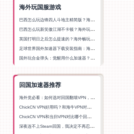
海外玩国服游戏
巴西怎么玩边锋四人斗地主精简版？海外游戏党的加速器终极选择
巴西怎么玩新笑傲江湖不卡顿？海外玩家国服游戏加速终极指南（附猫和老鼠一梦江湖实测）
英国打明日之后怎么提速的？海外畅玩国服游戏终极指南
足球世界国外加速器下载安装指南：海外党畅玩国服游戏的终极解决方案
国外玩合金弹头：觉醒用什么加速器？一份写给海外游子的畅玩指南
回国加速器推荐
海外党必看：如何选对回国翻墙VPN，无缝解锁国内资源？
ChickCN VPN好用吗？和海牛VPN对比哪个回国效果更好？
ChickCN VPN和当归VPN对比哪个回国效果更好？海外党亲测后选了它
深夜连不上Steam回国，我决定不再忍受这数字鸿沟