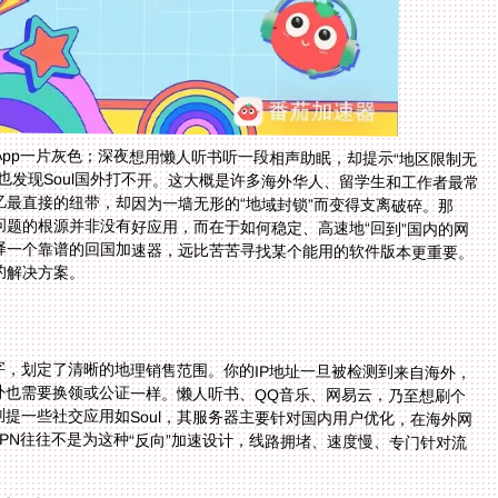
pp一片灰色；深夜想用懒人听书听一段相声助眠，却提示“地区限制无
，也发现Soul国外打不开。这大概是许多海外华人、留学生和工作者最常
忆最直接的纽带，却因为一墙无形的“地域封锁”而变得支离破碎。那
问题的根源并非没有好应用，而在于如何稳定、高速地“回到”国内的网
择一个靠谱的回国加速器，远比苦苦寻找某个能用的软件版本更重要。
的解决方案。
？
，划定了清晰的地理销售范围。你的IP地址一旦被检测到来自海外，
外也需要换领或公证一样。懒人听书、QQ音乐、网易云，乃至想刷个
提一些社交应用如Soul，其服务器主要针对国内用户优化，在海外网
PN往往不是为这种“反向”加速设计，线路拥堵、速度慢、专门针对流