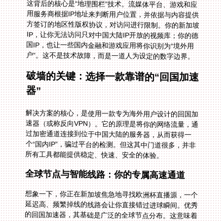
这背后的核心是“地理围栏”技术。流媒体平台、游戏和应
用服务商根据IP地址来判断用户位置，并依据与内容提供
方签订的地区性版权协议，对访问进行限制。你的新加坡
IP，让你无法访问只对中国大陆IP开放的视频库；你的德
国IP，也让一些国内金融和游戏应用将你识别为“境外用
户”。这不是技术故障，而是一道人为设定的数字边界。
破墙的关键：选择一款靠谱的“回国加速
器”
解决方案的核心，是使用一款专为海外用户设计的回国加
速器（或称反向VPN）。它的原理是将你的网络流量，通
过加密通道连接到位于中国大陆的服务器，从而获得一
个“国内IP”，骗过平台的检测。但这其中门道很多，并非
所有工具都能提供稳定、快速、安全的体验。
全球节点与智能线路：你的专属高速通道
想象一下，你正在新加坡焦急地寻找欧洲杯直播源，一个
延迟高、频繁掉线的线路会让你直接错过进球瞬间。优秀
的回国加速器，其基础是广泛的全球节点分布。这意味着
无论你在新加坡、德国还是美国，都能就近接入，减少初
始延迟。更重要的是“智能推荐最优线路”功能。系统会自
动检测当前网络状况，从众多回国线路中为你挑选出最稳
定、速度最快的那一条，无论是用于观看高清直播，还是
应对在德国使用大智慧这类对实时性要求高的金融软件，