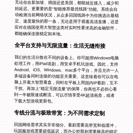
都能确保连接稳定如本地。
全平台支持与无限流量：生活无缝衔接
我们的生活分散在不同的设备上。你可能用Windows电脑
处理工作，用iPad追剧，用安卓手机玩游戏。因此，支持
Android、iOS、Windows、mac多个平台，并且允许一人
多端设备同时连接的功能至关重要。这意味着你可以在电
脑上开着大智慧看盘，同时在平板上用国内IP看剧，互不
干扰。再加上“稳定无限流量”的保障，你再也不必担心看
到一半被限速或断流，可以尽情享受4K超清画质，或者
下载大型游戏更新包。
专线分流与极致带宽：为不同需求定制
回国网络需求其实非常细分。看剧需要高带宽和低缓冲，
玩国服游戏需要超低延迟，而办公炒股则需要极高的稳定
性。单一的线路无法满足所有需求。因此，“智能分
流”和“精选专线”功能显得尤为贴心。智能分流能自动将你
的影音流量导向优化过的“回国影音专线”，将游戏数据导
入“游戏加速专线”。特别是对于想流畅玩国服游戏，或者
追求极致观影体验的用户，那些提供“独享100M带宽”的
线路，能彻底告别卡顿，让你在海外也能拥有本土级的流
畅体验。这甚至能让在国外寻找单机斗地主开心版这类休
闲游戏的过程都变得顺畅无比，直接连接国内游戏社区或