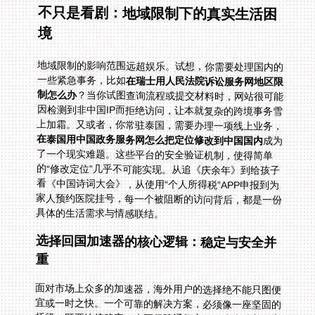
不只是看剧：地域限制下的真实生活困
境
地域限制的影响范围远超娱乐。试想，你需要处理国内的
一些紧急事务，比如
在瑞士用人民法院诉讼服务网地区限
制怎么办
？当你试图查询流程或提交材料时，网站很可能
因检测到非中国IP而拒绝访问，让本就复杂的跨境事务雪
上加霜。又或者，你常驻泰国，需要办理一项线上业务，
在泰国用中国政务服务网怎么把定位修改到中国国内
成为
了一个现实难题。这些平台的安全验证机制，使得简单
的“修改定位”几乎不可能实现。从追《庆余年》到给孩子
看《中国诗词大会》，从使用“个人所得税”APP申报到为
家人预约医院挂号，每一个被阻断的访问背后，都是一份
具体的生活需求与情感联结。
选择回国加速器的核心逻辑：稳定与安全并
重
面对市场上众多的加速器，海外用户的选择绝不能只图便
宜或一时之快。一个可靠的解决方案，必须像一座坚固的
桥梁，既要连接稳定，也要保障通行安全。这意味着，它
需要拥有广泛的全球节点分布，并能通过智能算法为你实
时推荐最优、最流畅的回国线路。无论你是在北美校园、
欧洲小镇还是澳洲海边，都能获得低延迟的接入体验。更
重要的是，数据在传输过程中必须被严格加密，确保你登
录国内网站、使用网银或政务平台时的个人信息安全无
虞。专线传输技术是这道安全屏障的关键，它能将你的数