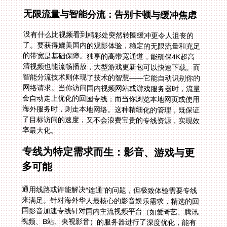
无限流量与智能分流：告别卡顿与缓冲焦虑
没有什么比视频看到精彩处突然转圈缓冲更令人沮丧的
了。要获得媲美国内的观影体验，稳定的无限流量和充足
的带宽是基础保障。独享的高带宽通道，能确保4K超高
清视频也能流畅播放，大型游戏更新包可以快速下载。而
智能分流技术则体现了技术的智慧——它能自动识别你的
网络请求。当你访问国内视频网站或游戏服务器时，流量
会自动走上优化的回国专线；而当你浏览本地网页或使用
海外服务时，则走本地网络。这种精细化的管理，既保证
了目标访问的速度，又不会浪费宝贵的专线资源，实现效
率最大化。
专线为特定需求而生：影音、游戏与更
多可能
通用线路或许能解决“连通”的问题，但极致体验需要专线
来满足。针对海外华人最核心的影音娱乐需求，精选的回
国影音加速专线针对国内主流视频平台（如爱奇艺、腾讯
视频、B站、央视影音）的服务器进行了深度优化，能有
效解决高峰时段的拥堵问题。对于游戏玩家，低延迟、不
掉线的游戏加速专线则是刚需，让你能与国内好友同
步“开黑”，不再因网络延迟而成为“猪队友”。这些专线就
像城市中的快速公交专用道，为特定的、高需求的应用程