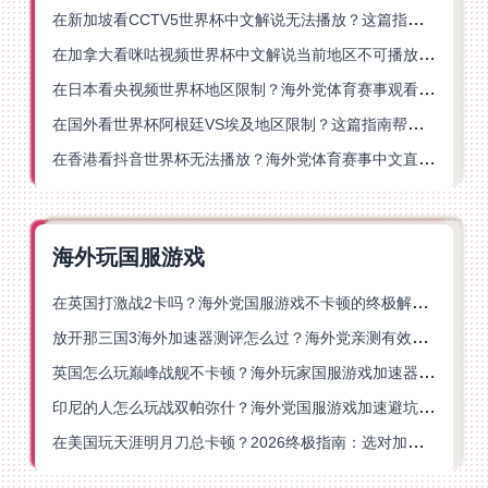
在新加坡看CCTV5世界杯中文解说无法播放？这篇指南帮你解锁海外体育直播自由
在加拿大看咪咕视频世界杯中文解说当前地区不可播放？这篇指南帮你一键解决
在日本看央视频世界杯地区限制？海外党体育赛事观看终极指南
在国外看世界杯阿根廷VS埃及地区限制？这篇指南帮你搞定中文直播+解说
在香港看抖音世界杯无法播放？海外党体育赛事中文直播终极指南
海外玩国服游戏
在英国打激战2卡吗？海外党国服游戏不卡顿的终极解决方案
放开那三国3海外加速器测评怎么过？海外党亲测有效的国服游戏加速指南
英国怎么玩巅峰战舰不卡顿？海外玩家国服游戏加速器终极指南
印尼的人怎么玩战双帕弥什？海外党国服游戏加速避坑指南
在美国玩天涯明月刀总卡顿？2026终极指南：选对加速器让你丝滑连招