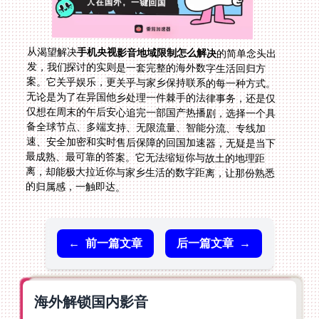
从渴望解决
手机央视影音地域限制怎么解决
的简单念头出
发，我们探讨的实则是一套完整的海外数字生活回归方
案。它关乎娱乐，更关乎与家乡保持联系的每一种方式。
无论是为了在异国他乡处理一件棘手的法律事务，还是仅
仅想在周末的午后安心追完一部国产热播剧，选择一个具
备全球节点、多端支持、无限流量、智能分流、专线加
速、安全加密和实时售后保障的回国加速器，无疑是当下
最成熟、最可靠的答案。它无法缩短你与故土的地理距
离，却能极大拉近你与家乡生活的数字距离，让那份熟悉
的归属感，一触即达。
←
前一篇文章
后一篇文章
→
海外解锁国内影音