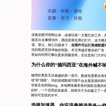
深夜的图书馆刚出来，或者结束一天繁忙的工作，
能丢出去像慢动作，团战直接化身幻灯片。这大概
望。那么，核心问题来了：
在国外可以打英雄联盟
享如何利用它畅玩更多国服游戏，无论是热门大作
为什么你的“德玛西亚”在海外喊不
物理距离是无法逾越的第一道坎。数据包需要在海
堵”和“绕路”。你的游戏数据可能不会走最直接的路
导致丢包和跳ping。本地网络服务商对国际流量的
此时，一个优质的加速器，就相当于为你建立了一条
降到可竞技的水平。
选择加速器，你应该像挑选装备一