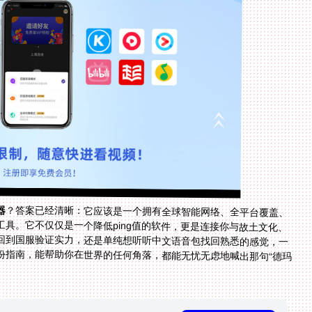
器
？答案已经清晰：它应该是一个拥有全球智能网络、全平台覆盖、
能提供稳定高速带宽、并坚守安全底线与可靠服务的工具。它不仅仅是一个降低ping值的软件，更是连接你与故土文化、
旧日好友的一座数字桥梁。无论是为了在欧服登顶后回到国服验证实力，还是单纯想听听中文语音包找回熟悉的感觉，一
个好的加速器都能让万水千山变成近在咫尺。希望这份指南，能帮助你在世界的任何角落，都能无忧无虑地喊出那句“德玛