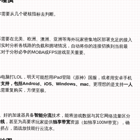
你需要从几个硬核指标去判断。
器需要在北美、欧洲、澳洲、亚洲等海外玩家密集地区部署充足的接入
能实时分析各线路的负载和拥堵情况，自动将你的连接切换到当前最
对于分秒必争的MOBA或FPS游戏至关重要。
s电脑打LOL，明天可能想用iPad登陆《原神》国服，或者用安卓手机
持，包括Android、iOS、Windows、mac
。更理想的是支持
一人
无需重复购买，方便至极。
定。好的加速器具备
智能分流
技术，能将游戏数据与其它网络流量区分
专线
，甚至为高要求玩家提供
独享带宽
资源（如独享100M带宽），确
被挤占，团战放技能行云流水。