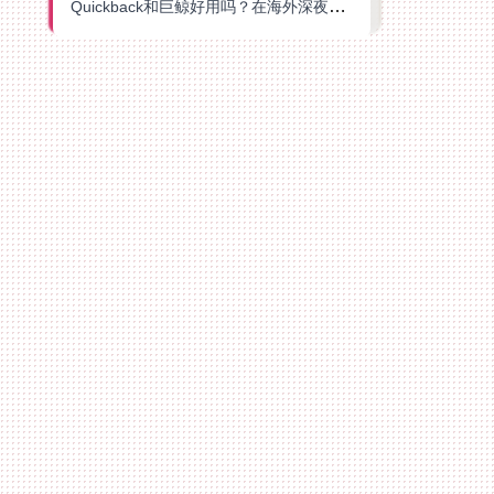
Quickback和巨鲸好用吗？在海外深夜想刷B站、追爱奇艺的你，或许正需要这份答案