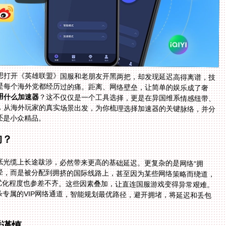
想打开《英雄联盟》国服和老朋友开黑两把，却发现延迟高得离谱，技
是每个海外党都经历过的痛。距离、网络壁垒，让简单的娱乐成了奢
用什么加速器
？这不仅仅是一个工具选择，更是在异国维系情感纽带、
找回熟悉竞技体验的钥匙。本文将抛开繁杂的广告，从海外玩家的真实场景出发，为你梳理选择加速器的关键脉络，并分
还是小众精品。
响？
底光缆上长途跋涉，必然带来更高的基础延迟。更复杂的是网络“拥
径，而是被分配到拥挤的国际线路上，甚至因为某些网络策略而绕道，
优化程度也参差不齐。这些因素叠加，让直连国服游戏变得异常艰难。
专属的VIP网络通道，智能规划最优路径，避开拥堵，将延迟和丢包
样谨慎