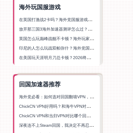
海外玩国服游戏
在英国打激战2卡吗？海外党国服游戏不卡顿的终极解决方案
放开那三国3海外加速器测评怎么过？海外党亲测有效的国服游戏加速指南
英国怎么玩巅峰战舰不卡顿？海外玩家国服游戏加速器终极指南
印尼的人怎么玩战双帕弥什？海外党国服游戏加速避坑指南
在美国玩天涯明月刀总卡顿？2026终极指南：选对加速器让你丝滑连招
回国加速器推荐
海外党必看：如何选对回国翻墙VPN，无缝解锁国内资源？
ChickCN VPN好用吗？和海牛VPN对比哪个回国效果更好？
ChickCN VPN和当归VPN对比哪个回国效果更好？海外党亲测后选了它
深夜连不上Steam回国，我决定不再忍受这数字鸿沟