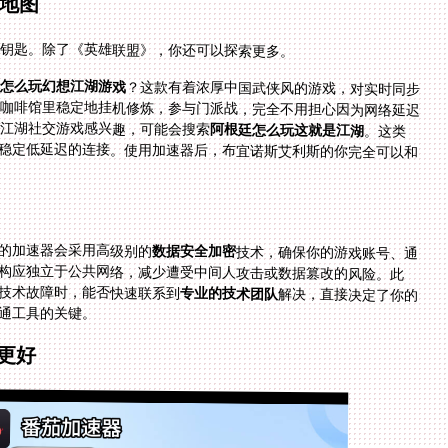
地图
能钥匙。除了《英雄联盟》，你还可以探索更多。
怎么玩幻想江湖游戏
？这款有着浓厚中国武侠风的游戏，对实时同步
有一定要求。通过加速器连接国服，你可以在巴黎的咖啡馆里稳定地挂机修炼，参与门派战，完全不用担心因为网络延迟
江湖社交游戏感兴趣，可能会搜索
阿根廷怎么玩这就是江湖
。这类
MMORPG游戏强交互，组队、交易、PK都极度依赖稳定低延迟的连接。使用加速器后，布宜诺斯艾利斯的你完全可以和
的加速器会采用高级别的
数据安全加密
技术，确保你的游戏账号、通
构应独立于公共网络，减少遭受中间人攻击或数据篡改的风险。此
技术故障时，能否快速联系到
专业的技术团队
解决，直接决定了你的
通工具的关键。
更好