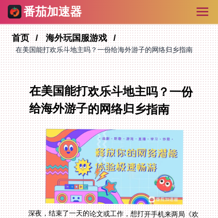
番茄加速器
首页
海外玩国服游戏
在美国能打欢乐斗地主吗？一份给海外游子的网络归乡指南
在美国能打欢乐斗地主吗？一份
给海外游子的网络归乡指南
深夜，结束了一天的论文或工作，想打开手机来两局《欢
乐斗地主》放松一下，却只看到冰冷的“网络连接错误”或
令人绝望的高延迟。在美国能打欢乐斗地主吗？这不仅是
关于一款游戏，更是无数留学生、海外工作者在异国他乡
寻求一丝熟悉慰藉时，共同遭遇的扎心之问。原因无他，
地理距离和网络边界筑起的高墙，让国服游戏成了“最遥
远的邻居”。别急，这篇文章就是为你准备的。我们将深
入探讨如何绕过这些障碍，不仅让你流畅斗地主，更能无
忧畅玩《无尽冬日》、《龙之谷2》等国服大作。而这一