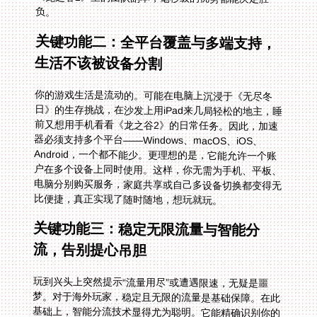
负。
关键功能二：全平台覆盖与多端支持，
生活不该被设备分割
你的游戏生活是流动的。可能在电脑上沉浸于《无尽冬
日》的生存挑战，在沙发上用iPad来几局轻松的地主，睡
前又想用手机看看《龙之谷2》的日常任务。因此，加速
器必须支持多个平台——Windows、macOS、iOS、
Android，一个都不能少。更理想的是，它能允许一个账
户在多个设备上同时使用。这样，你无需为手机、平板、
电脑分别购买服务，家庭共享或自己多设备切换都变得无
比便捷，真正实现了随时随地，想玩就玩。
关键功能三：稳定无限流量与智能分
流，告别提心吊胆
玩到兴头上突然提示“流量用尽”或遭遇限速，无疑是噩
梦。对于海外玩家，稳定且无限的流量是基础保障。在此
基础上，智能分流技术显得尤为聪明。它能精确识别你的
网络请求：是游戏数据，就走上专门优化的回国游戏加速
专线，享受独享的高带宽（例如100M独享带宽），确保
游戏指令第一时间送达；是浏览网页或观看国内影音，则
可能走另一条优化过的线路。各司其职，互不干扰。这保
证了你在用加速器看国内视频时，后台挂着的游戏依然保