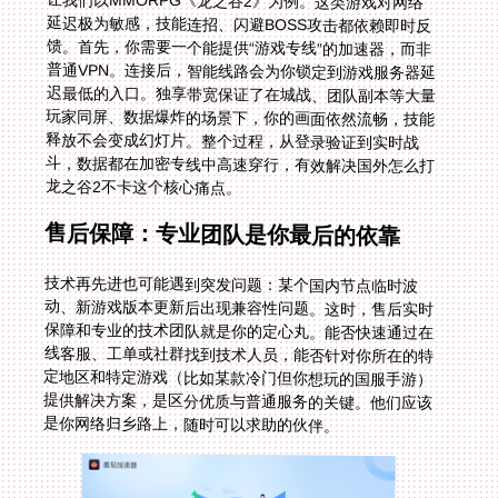
让我们以MMORPG《龙之谷2》为例。这类游戏对网络
延迟极为敏感，技能连招、闪避BOSS攻击都依赖即时反
馈。首先，你需要一个能提供“游戏专线”的加速器，而非
普通VPN。连接后，智能线路会为你锁定到游戏服务器延
迟最低的入口。独享带宽保证了在城战、团队副本等大量
玩家同屏、数据爆炸的场景下，你的画面依然流畅，技能
释放不会变成幻灯片。整个过程，从登录验证到实时战
斗，数据都在加密专线中高速穿行，有效解决国外怎么打
龙之谷2不卡这个核心痛点。
售后保障：专业团队是你最后的依靠
技术再先进也可能遇到突发问题：某个国内节点临时波
动、新游戏版本更新后出现兼容性问题。这时，售后实时
保障和专业的技术团队就是你的定心丸。能否快速通过在
线客服、工单或社群找到技术人员，能否针对你所在的特
定地区和特定游戏（比如某款冷门但你想玩的国服手游）
提供解决方案，是区分优质与普通服务的关键。他们应该
是你网络归乡路上，随时可以求助的伙伴。