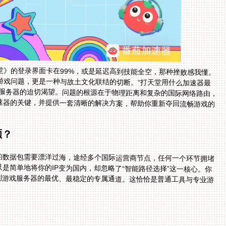
堂》的登录界面卡在99%，或是延迟高到技能全空，那种挫败感我懂。
游戏问题，更是一种与故土文化联结的切断。“打天堂用什么加速器最
戏服务器的迫切渴望。问题的根源在于物理距离和复杂的国际网络路由，
加速器的关键，并提供一套清晰的解决方案，帮助你重新夺回流畅游戏的
顺？
的数据包需要漂洋过海，途经多个国际运营商节点，任何一个环节拥堵
是简单地将你的IP变为国内，却忽略了“智能路径选择”这一核心。你
到游戏服务器的最优、最稳定的专属通道。这恰恰是普通工具与专业游