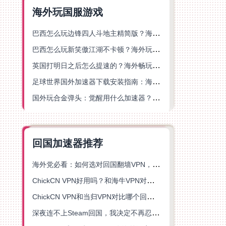
海外玩国服游戏
巴西怎么玩边锋四人斗地主精简版？海外游戏党的加速器终极选择
巴西怎么玩新笑傲江湖不卡顿？海外玩家国服游戏加速终极指南（附猫和老鼠一梦江湖实测）
英国打明日之后怎么提速的？海外畅玩国服游戏终极指南
足球世界国外加速器下载安装指南：海外党畅玩国服游戏的终极解决方案
国外玩合金弹头：觉醒用什么加速器？一份写给海外游子的畅玩指南
回国加速器推荐
海外党必看：如何选对回国翻墙VPN，无缝解锁国内资源？
ChickCN VPN好用吗？和海牛VPN对比哪个回国效果更好？
ChickCN VPN和当归VPN对比哪个回国效果更好？海外党亲测后选了它
深夜连不上Steam回国，我决定不再忍受这数字鸿沟