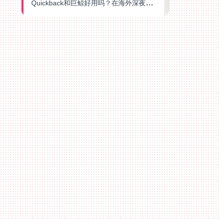
Quickback和巨鲸好用吗？在海外深夜想刷B站、追爱奇艺的你，或许正需要这份答案