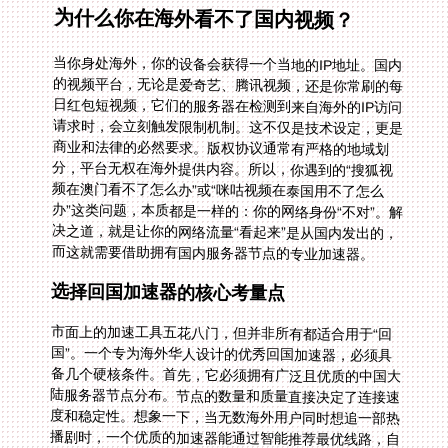
为什么你在海外看不了国内视频？
当你身处海外，你的设备会获得一个当地的IP地址。国内
的视频平台，无论是爱奇艺、腾讯视频，还是你常刷的每
日红包短视频，它们的服务器在检测到来自海外的IP访问
请求时，会立刻触发限制机制。这不仅是技术设定，更是
商业和法律的必然要求。版权协议通常有严格的地域划
分，平台无权在海外提供内容。所以，你遇到的“搜狐视
频在澳门看不了怎么办”或“咪咕视频在泰国用不了怎么
办”这类问题，本质都是一样的：你的网络身份“不对”。解
决之道，就是让你的网络流量“看起来”是从国内发出的，
而这就需要借助拥有国内服务器节点的专业加速器。
选择回国加速器的核心考量点
市面上的加速工具五花八门，但并非所有都适合用于“回
国”。一个专为海外华人设计的优秀回国加速器，必须具
备几个硬核条件。首先，它必须拥有广泛且优质的中国大
陆服务器节点分布。节点的数量和质量直接决定了连接速
度和稳定性。想象一下，当无数海外用户同时想追一部热
播剧时，一个优质的加速器能通过智能推荐最优线路，自
动将你分配到负载最低、速度最快的服务器上，避免拥