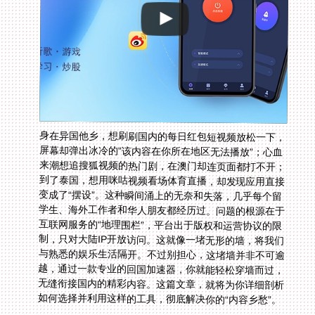
身在异国他乡，想刷刷国内的每日红包短视频放松一下，
屏幕却弹出冰冷的“该内容在你所在地区无法播放”；心血
来潮想追搜狐视频的热门剧，在澳门却连页面都打不开；
到了泰国，想用咪咕视频看场体育直播，却发现应用直接
变成了“摆设”。这种瞬间涌上的无奈和失落，几乎每个留
学生、海外工作者和华人朋友都经历过。问题的根源在于
互联网服务的“地理围栏”，平台出于版权和运营协议的限
制，只对大陆IP开放访问。这就像一堵无形的墙，将我们
与熟悉的娱乐生活隔开。不过别担心，这堵墙并非不可逾
越，通过一款专业的回国加速器，你就能轻松穿墙而过，
无缝衔接国内的精彩内容。这篇文章，就将为你详细剖析
如何选择并利用这样的工具，彻底解决你的“内容乡愁”。