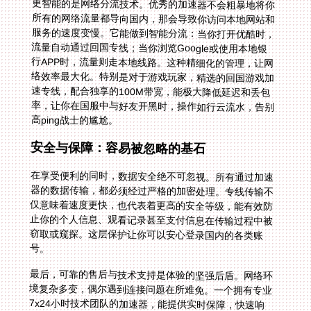
更智能的是网络分流技术。优秀的加速器不会粗暴地将你
所有的网络流量都导向国内，那会导致你访问本地网站和
服务的速度变慢。它能做到智能分流：当你打开优酷时，
流量自动通过回国专线；当你浏览Google或使用本地银
行APP时，流量则走本地线路。这种精细化的管理，让网
络效率最大化。特别是对于游戏玩家，精选的回国游戏加
速专线，配合独享的100M带宽，能极大降低延迟和丢包
率，让你在国服中与好友开黑时，操作如行云流水，告别
高ping战士的尴尬。
安全与保障：容易被忽略的基石
在享受便利的同时，数据安全绝不可忽视。所有通过加速
器的数据传输，都必须经过严格的加密处理。专线传输不
仅意味着速度更快，也代表着更高的安全等级，能有效防
止你的个人信息、观看记录甚至支付信息在传输过程中被
窃取或窥探。这层保护让你可以安心登录国内的各类账
号。
最后，可靠的售后与技术支持是体验的坚强后盾。网络环
境复杂多变，偶尔遇到连接问题在所难免。一个拥有专业
7x24小时技术团队的加速器，能提供实时保障，快速响
应并解决你的问题。这种即时的支持，远比一个廉价但无