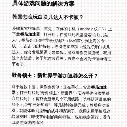
具体游戏问题的解决方案
韩国怎么玩白块儿达人不卡顿？
步骤其实很简单：首先，在你的手机（Android或iOS）上
下载
番茄加速器
；打开后，在游戏列表里搜索“白块儿达
人”；番茄会自动推荐最优线路（比如首尔到上海的专
线）；点击“加速”按钮，等待连接成功；然后打开白块儿
达人，你会发现延迟明显降低，游戏操作变得流畅。我用
这个方法后，终于能连续通关，再也不会因为卡顿而错过
节奏了。
野兽领主：新世界手游加速器怎么开？
对于这款手游，操作也类似：先在手机上安装
番茄加速
器
；打开后找到“野兽领主：新世界”（它在手游分类里很
容易找到）；番茄会显示几个可用线路，选择延迟最低的
那个；点击“开始加速”，等几秒钟连接完成；然后启动游
戏，就能体验到流畅的战斗和探索了。我周末用平板玩这
款游戏时，即使在韩国的咖啡厅里，也能稳定运行，没有
出现过掉线的情况。