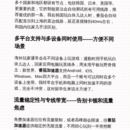
和国内玩家几乎没区别。
多平台支持与多设备同时使用——方便不同
场景
海外玩家通常会在不同设备上玩游戏：通勤时用手机玩白
块儿达人，回家后用电脑玩英雄杀，周末用平板玩野兽领
主：新世界。
番茄加速器
支持Android、iOS、
Windows、Mac四大平台，而且一个账号可以同时在多个
设备上使用。我经常在手机和电脑上同时加速不同的游
戏，完全不冲突，这对留学生来说太方便了。
流量稳定性与专线带宽——告别卡顿和流量
焦虑
免费加速器往往有流量限制，或者高峰期会限速，但
番茄
加速器
提供稳定的无限流量，不用担心玩到一半突然断
流。它还有智能分流功能，把游戏流量和其他流量分开，
确保游戏不会被视频、下载等占用带宽。另外，番茄的精
选回国专线专门针对游戏和影音优化，每个用户独享
100M带宽，玩野兽领主：新世界这种需要大量数据传输