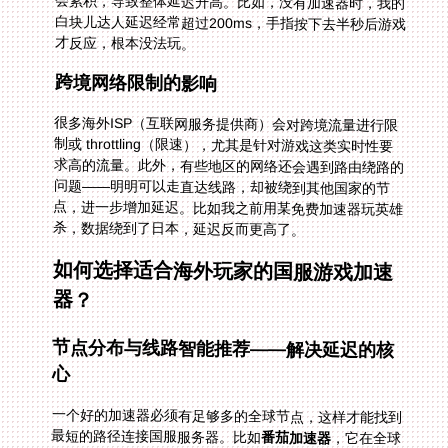
才反应，根本没法玩。
跨境网络限制的影响
很多海外ISP（互联网服务提供商）会对跨境流量进行限
制或 throttling（限速），尤其是针对游戏这类实时性要
求高的流量。此外，有些地区的网络还会遇到路由绕路的
问题——明明可以走直达线路，却被绕到其他国家的节
点，进一步增加延迟。比如我之前用某免费加速器玩英雄
杀，数据绕到了日本，延迟反而更高了。
如何选择适合海外玩家的国服游戏加速
器？
节点分布与线路智能推荐——解决延迟的核
心
一个好的加速器必须有足够多的全球节点，这样才能找到
最短的路径连接国服服务器。比如
番茄加速器
，它在全球
多个国家和地区都设有节点，包括韩国、日本、美国等。
更重要的是，它的智能算法会自动测试所有可用线路，推
荐最优的那一条。我在韩国玩白块儿达人时，番茄会自动
匹配首尔到上海的直达线路，延迟直接降到40ms左右，