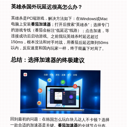
英雄杀国外玩延迟很高怎么办？
英雄杀是PC端游戏，解决方法如下：在Windows或Mac
电脑上安装
番茄加速器
；打开后搜索“英雄杀”；选择专门
的游戏专线（番茄会标注“低延迟”线路）；点击加速，等
连接成功后启动游戏。之前我玩英雄杀时延迟超过
150ms，根本没法和对手对战，用番茄后延迟降到50ms
以内，反应速度和国内玩家一样，终于能赢下对局了。
总结：选择加速器的终极建议
回到最初的问题：在韩国怎么玩白块儿达人不卡顿？选择
一款合适的加速器是关键。
番茄加速器
的全球节点分布、
智能线路推荐、多平台支持、无限流量、安全加密和专业
售后，完美解决了海外玩家玩国服游戏的所有痛点。无论
是白块儿达人的卡顿、野兽领主：新世界的加速设置，还
是英雄杀的延迟问题，番茄都能帮你搞定。希望这篇指南
能让你在海外也能畅享国服游戏的快乐，再也不用因为网