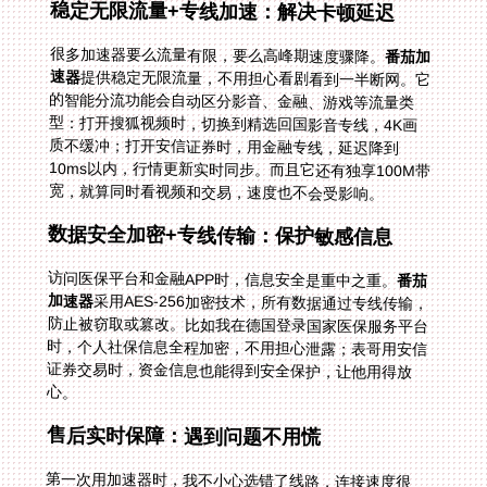
稳定无限流量+专线加速：解决卡顿延迟
很多加速器要么流量有限，要么高峰期速度骤降。
番茄加
速器
提供稳定无限流量，不用担心看剧看到一半断网。它
的智能分流功能会自动区分影音、金融、游戏等流量类
型：打开搜狐视频时，切换到精选回国影音专线，4K画
质不缓冲；打开安信证券时，用金融专线，延迟降到
10ms以内，行情更新实时同步。而且它还有独享100M带
宽，就算同时看视频和交易，速度也不会受影响。
数据安全加密+专线传输：保护敏感信息
访问医保平台和金融APP时，信息安全是重中之重。
番茄
加速器
采用AES-256加密技术，所有数据通过专线传输，
防止被窃取或篡改。比如我在德国登录国家医保服务平台
时，个人社保信息全程加密，不用担心泄露；表哥用安信
证券交易时，资金信息也能得到安全保护，让他用得放
心。
售后实时保障：遇到问题不用慌
第一次用加速器时，我不小心选错了线路，连接速度很