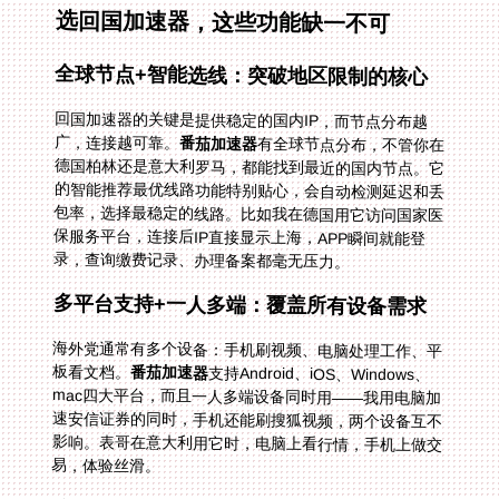
选回国加速器，这些功能缺一不可
全球节点+智能选线：突破地区限制的核心
回国加速器的关键是提供稳定的国内IP，而节点分布越
广，连接越可靠。
番茄加速器
有全球节点分布，不管你在
德国柏林还是意大利罗马，都能找到最近的国内节点。它
的智能推荐最优线路功能特别贴心，会自动检测延迟和丢
包率，选择最稳定的线路。比如我在德国用它访问国家医
保服务平台，连接后IP直接显示上海，APP瞬间就能登
录，查询缴费记录、办理备案都毫无压力。
多平台支持+一人多端：覆盖所有设备需求
海外党通常有多个设备：手机刷视频、电脑处理工作、平
板看文档。
番茄加速器
支持Android、iOS、Windows、
mac四大平台，而且一人多端设备同时用——我用电脑加
速安信证券的同时，手机还能刷搜狐视频，两个设备互不
影响。表哥在意大利用它时，电脑上看行情，手机上做交
易，体验丝滑。