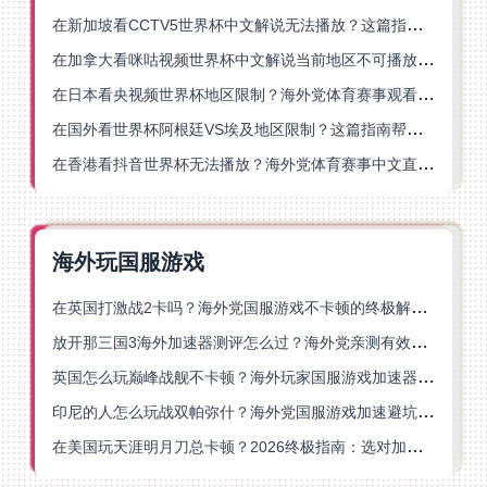
在新加坡看CCTV5世界杯中文解说无法播放？这篇指南帮你解锁海外体育直播自由
在加拿大看咪咕视频世界杯中文解说当前地区不可播放？这篇指南帮你一键解决
在日本看央视频世界杯地区限制？海外党体育赛事观看终极指南
在国外看世界杯阿根廷VS埃及地区限制？这篇指南帮你搞定中文直播+解说
在香港看抖音世界杯无法播放？海外党体育赛事中文直播终极指南
海外玩国服游戏
在英国打激战2卡吗？海外党国服游戏不卡顿的终极解决方案
放开那三国3海外加速器测评怎么过？海外党亲测有效的国服游戏加速指南
英国怎么玩巅峰战舰不卡顿？海外玩家国服游戏加速器终极指南
印尼的人怎么玩战双帕弥什？海外党国服游戏加速避坑指南
在美国玩天涯明月刀总卡顿？2026终极指南：选对加速器让你丝滑连招