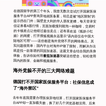
在德国留学的第三个年头，我曾无数次尝试打开国家医保
服务平台APP查询异地就医备案，却总是被“地区限制”的
提示挡在门外；隔壁意大利的华人朋友更糟，每天登录安
信证券看A股行情，页面加载慢到能泡一杯咖啡，交易时
的卡顿差点让他错过最佳卖点；还有喜欢追《狐妖小红
娘》的闺蜜，打开搜狐视频永远显示“该内容仅在中国大
陆地区可用”——这些都是海外党绕不开的网络痛点。其
实问题很简单：国内平台对海外IP做了限制，而解决办法
就是找一款靠谱的回国加速器。这篇文章会结合我的亲身
体验，告诉你如何用
番茄加速器
突破这些壁垒，轻松使用
国内的医保、金融和视频服务。
海外党躲不开的三大网络难题
德国打不开国家医保服务平台：社保信息成
了“海外禁区”
去年年底我需要办理医保异地结算，打开国家医保服务平
台APP却一直加载失败，换了好几个浏览器都没用。后来
才知道，平台会检测IP地址，海外IP直接被拦截。没有国
内IP，连最基础的社保查询都做不了，急得我差点买机票