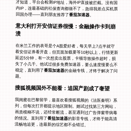
回国办理——直到朋友推荐了
番茄加速器
。
意大利打开安信证券很慢：金融操作卡到崩
溃
在米兰工作的表哥是个A股爱好者，每天早上7点半就守
着安信证券看开盘，但页面加载要等10秒以上，行情更新
延迟5分钟，有一次想卖出股票，卡顿导致操作超时，损
失了小几千。他试过很多免费加速器，要么速度慢要么不
稳定，直到用了
番茄加速器
的金融专线，才终于解决了问
题。
搜狐视频国外不能看：追国产剧成了奢望
我闺蜜在巴黎留学，最喜欢看搜狐视频的《法医秦明》系
列，但每次打开都提示地区限制。她试过找第三方网站，
画质模糊不说，还经常断流，甚至遇到过广告弹窗带病毒
的情况。直到用了
番茄加速器
的影音专线，才终于能高清
流畅地追更，连最新的综艺都不会错过。