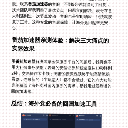
慢。联系
番茄加速器
的客服，不到5分钟就得到了回复，
技术团队帮我调整了最优节点，问题立刻解决。表哥在意
大利遇到过一次节点波动，客服也是实时响应，很快就恢
复了正常。这种专业的售后保障，让海外党用起来更安
心。
番茄加速器亲测体验：解决三大痛点的
实际效果
用
番茄加速器
解决国家医保服务平台的问题后，我再也不
用为社保事务发愁；表哥的安信证券加载速度从10秒降到
2秒，交易操作零卡顿；闺蜜的搜狐视频终于能高清流畅
看剧，连最新的《半熟恋人》都不会错过。它的六大功能
完美覆盖了海外党对国内服务的需求，是我用过最靠谱的
回国加速器。
总结：海外党必备的回国加速工具