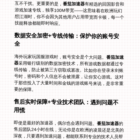
互不干扰。更重要的是，
番茄加速器
有精选的回国影音和
游戏加速专线，独享100M带宽——这意味着在欧洲玩幻
想江湖时，你不会因为其他用户占用带宽而卡顿，每一个
技能释放都能即时响应。
数据安全加密+专线传输：保护你的账号安
全
海外玩家玩国服游戏时，账号安全是个大问题。
番茄加速
器
采用银行级别的数据加密技术，所有游戏数据都通过专
线传输，防止被第三方窃取或篡改。比如你在登录末剑账
号时，密码和个人信息不会被泄露，让你安心游戏。这对
于那些投入了大量时间和金钱的游戏账号来说，是非常重
要的保障。
售后实时保障+专业技术团队：遇到问题不
用慌
即使是最好的加速器，偶尔也会遇到问题。
番茄加速器
的
售后团队24小时在线，无论你是在欧洲的凌晨还是北美的
深夜，只要遇到加速问题，都能联系到专业的技术人员帮
忙解决。比如你在玩幻想江湖时突然卡顿，或者末剑连接
不上服务器，只需打开客服窗口，他们会快速排查问题，
帮你恢复流畅的游戏体验。这种实时保障让海外玩家没有