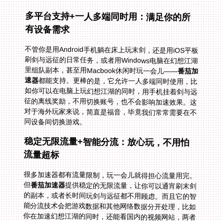
多平台支持+一人多端同时用：满足你的所
有设备需求
不管你是用Android手机躺在床上玩末剑，还是用iOS平板
刷剑与远征的日常任务，或者用Windows电脑在幻想江湖
里组队副本，甚至用Macbook休闲时玩一会儿——
番茄加
速器
都能支持。更棒的是，它允许一人多端同时使用，比
如你可以在电脑上玩幻想江湖的同时，用手机挂着剑与远
征的离线奖励，不用切换账号，也不会影响加速效果。这
对于海外玩家来说，简直是福音，毕竟我们常常需要在不
同设备间切换游戏。
稳定无限流量+智能分流：放心玩，不用怕
流量超标
很多加速器都有流量限制，玩一会儿就得担心流量用完。
但
番茄加速器
提供稳定的无限流量，让你可以通宵刷末剑
的副本，或者长时间玩剑与远征都不用顾虑。而且它的智
能分流技术会把游戏数据和其他网络数据分开处理，比如
你在加速幻想江湖的同时，还能看国内的视频网站，两者