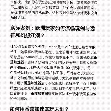
后顾之忧。
实际案例：欧洲玩家如何流畅玩剑与远
征和幻想江湖？
让我们看看真实的例子。Maria是一名在法国巴黎留学的
学生，她最喜欢玩剑与远征，但之前用其他加速器时，延
迟总是在150ms以上，竞技场根本赢不了。后来她换成
番
茄加速器
，选择了欧洲节点的剑与远征专线，延迟立刻降
到了45ms，现在她已经是服务器前100的玩家了。另一
个例子是Liam，他在德国柏林工作，平时喜欢玩幻想江
湖。之前他用的加速器经常断线，尤其是在副本关键时
刻。用了
番茄加速器
后，不仅断线问题解决了，而且技能
释放的延迟几乎感觉不到，组队副本也变得轻松多了。这
些案例证明，
番茄加速器
确实能解决海外玩家玩国服游戏
的卡顿问题。
如何用番茄加速器玩末剑？