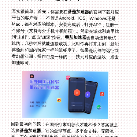
其实很简单。首先，你需要在
番茄加速器
的官网下载对应
平台的客户端——不管是Android、iOS、Windows还是
Mac，都有对应的版本。安装完成后，打开APP，注册一
个账号（支持海外手机号和邮箱）。然后在游戏列表里找
到“末剑”，点击“加速”按钮。
番茄加速器
会自动选择最优
线路，几秒钟后就能连接成功。此时你再打开末剑，就能
体验到和国内玩家一样的流畅度了。如果是玩剑与远征或
者幻想江湖，操作也是一样的——找到对应的游戏，点击
加速即可。
回到最初的问题：在国外打末剑怎么才能不卡？答案就是
选择
番茄加速器
。它的全球节点、多平台支持、无限流
量、安全加密和实时售后，完美解决了海外玩家玩国服游
戏的所有痛点。不管你是在欧洲玩剑与远征，还是在北美