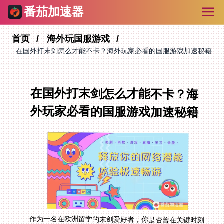
番茄加速器
首页
海外玩国服游戏
在国外打末剑怎么才能不卡？海外玩家必看的国服游戏加速秘籍
在国外打末剑怎么才能不卡？海
外玩家必看的国服游戏加速秘籍
作为一名在欧洲留学的末剑爱好者，你是否曾在关键时刻
因为延迟卡顿而错失胜利？或者在玩剑与远征时，明明操
作没问题却总是被对手抢先一步？甚至在幻想江湖里，连
NPC对话都加载半天？在国外打末剑怎么才能不卡？这不
仅是你一个人的困扰——海外玩家玩国服游戏时，由于物
理距离导致的数据传输延迟、跨区域网络路由不稳定，以
及部分ISP的带宽限制，都会让游戏体验大打折扣。别担
心，这篇指南将告诉你如何选择合适的加速器，解决这些
问题，让你在海外也能像在国内一样流畅玩末剑、剑与远