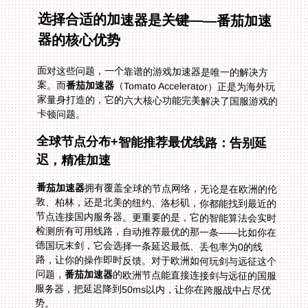
选择合适的加速器是关键——番茄加速
器的核心优势
面对这些问题，一个靠谱的游戏加速器是唯一的解决方
案。而
番茄加速器
（Tomato Accelerator）正是为海外玩
家量身打造的，它的六大核心功能完美解决了国服游戏的
卡顿问题。
全球节点分布+智能推荐最优线路：告别延
迟，精准加速
番茄加速器
拥有覆盖全球的节点网络，无论是在欧洲的伦
敦、柏林，还是北美的纽约、洛杉矶，你都能找到最近的
节点连接国内服务器。更重要的是，它的智能算法会实时
检测所有可用线路，自动推荐最优的那一条——比如你在
德国玩末剑，它会选择一条延迟最低、丢包率为0的线
路，让你的操作即时反馈。对于欧洲如何玩剑与远征这个
问题，
番茄加速器
的欧洲节点能直接连接剑与远征的国服
服务器，把延迟降到50ms以内，让你在跨服战中占尽优
势。