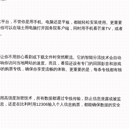
和Mac四大平台，不管你是用手机、电脑还是平板，都能轻松安装使用。更重要
——比如你可以在瑞士用电脑打开国务院客户端，同时用手机看芒果TV，或者
制。
，让你不用担心看剧或下载文件时突然断流。它的智能分流技术会自动
内服务进行加速，不影响你访问当地网站的速度。而且，番茄还设有专门的回国影音和游戏
的视频专线，以及12306的购票专线，确保你享受流畅的体验。更重要的是，每条专线都有独
。
采用高强度加密技术，所有数据都通过专线传输，防止信息泄露或被监
。不管你是在瑞士访问国务院客户端的敏感政策信息，还是在比利时用12306输入个人信息购票，都能确保数据的安全