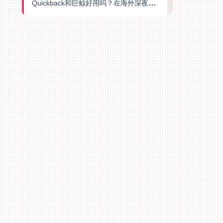
Quickback和巨鲸好用吗？在海外深夜想刷B站、追爱奇艺的你，或许正需要这份答案