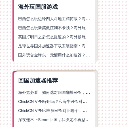
海外玩国服游戏
巴西怎么玩边锋四人斗地主精简版？海外游戏党的加速器终极选择
巴西怎么玩新笑傲江湖不卡顿？海外玩家国服游戏加速终极指南（附猫和老鼠一梦江湖实测）
英国打明日之后怎么提速的？海外畅玩国服游戏终极指南
足球世界国外加速器下载安装指南：海外党畅玩国服游戏的终极解决方案
国外玩合金弹头：觉醒用什么加速器？一份写给海外游子的畅玩指南
回国加速器推荐
海外党必看：如何选对回国翻墙VPN，无缝解锁国内资源？
ChickCN VPN好用吗？和海牛VPN对比哪个回国效果更好？
ChickCN VPN和当归VPN对比哪个回国效果更好？海外党亲测后选了它
深夜连不上Steam回国，我决定不再忍受这数字鸿沟