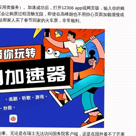
于应用类服务）。加速成功后，打开12306 app或网页版，输入你的账
0M独享带宽会让购票过程流畅无阻，即使在高峰期也不用担心页面加载缓慢或
法帮家人买了春节回家的火车票，非常顺利。
的事。无论是在瑞士无法访问国务院客户端，还是在国外看不了芒果