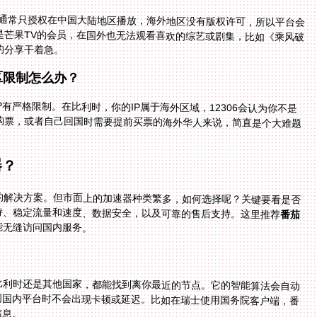
权通常只授权在中国大陆地区播放，海外地区没有版权许可，所以平台会
是芒果TV的会员，在国外也无法观看喜欢的综艺或剧集，比如《乘风破
的分享干着急。
区限制怎么办？
P有严格限制。在比利时，你的IP属于海外区域，12306会认为你不是
购票，或者自己回国时需要提前买票的海外华人来说，简直是个大难题
器？
的解决方案。但市面上的加速器种类繁多，如何选择呢？关键要看是否
持、稳定流量和速度、数据安全，以及可靠的售后支持。这里推荐
番茄
能无缝访问国内服务。
比利时还是其他国家，都能找到离你最近的节点。它的智能算法会自动
你在访问国内平台时不会出现卡顿或延迟。比如在瑞士使用国务院客户端，番
信息。