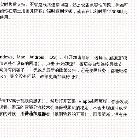
实时售后支持。不管是线路连接问题，还是设备兼容性问题，你都可
短时间内帮你解决。比如你在瑞士用国务院客户端时遇到卡顿，或者在比利时用12306时无
使用。
ndows、Mac、Android、iOS）。打开加速器后，选择“回国加速”模
用列表中找到国务院客户端（或者直接加速整个设备的网络）。点击“开始加速”，番茄会自动连接最优节
后，打开国务院客户端，你就能正常访问所有内容了——无论是最新的政策公告，还是便民服务，都能轻松
 in Zurich，完全没有问题，政策更新加载得很快。
芒果TV属于视频类服务）。然后打开芒果TV app或网页版，你会发现
容都能正常观看。番茄的智能分流技术会确保视频流的稳定，不会出现缓冲或卡
黎的时候，用
番茄加速器
看《披荆斩棘的哥哥》，画质清晰，没有任