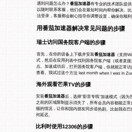
遇到问题怎么办？
番茄加速器
有专业的技术团队提供
以随时联系客服，他们会在最
法登录，客服都会耐心指导你调整设置，确保你顺利
用番茄加速器解决常见问题的步骤
瑞士访问国务院客户端的步骤
首先，在你的设备上下载并安装
番茄加速器
（支持Wi
式，然后在应
点。加速成功
查看。我试过这个方法 last month when I was
海外观看芒果TV的步骤
安装
番茄加速器
后，选择“影音专线”加速模式（因为
之前的区域限制提示消失了，所有会员内
顿的情况，让你和国内朋友同步追热剧。比如我在巴
何延迟。
比利时使用12306的步骤