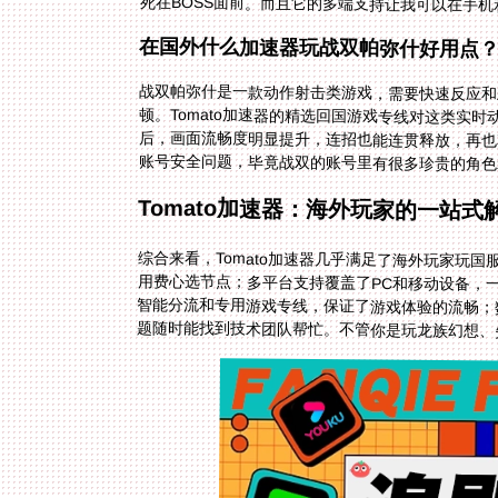
死在BOSS面前。而且它的多端支持让我可以在手机
在国外什么加速器玩战双帕弥什好用点
战双帕弥什是一款动作射击类游戏，需要快速反应和
顿。Tomato加速器的精选回国游戏专线对这类实
后，画面流畅度明显提升，连招也能连贯释放，再也
账号安全问题，毕竟战双的账号里有很多珍贵的角色
Tomato加速器：海外玩家的一站式
综合来看，Tomato加速器几乎满足了海外玩家玩
用费心选节点；多平台支持覆盖了PC和移动设备，
智能分流和专用游戏专线，保证了游戏体验的流畅；
题随时能找到技术团队帮忙。不管你是玩龙族幻想、