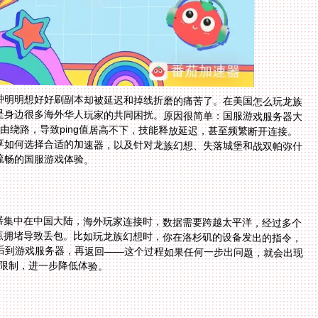
种明明想好好刷副本却被延迟和掉线折磨的痛苦了。在美国怎么玩龙族
是身边很多海外华人玩家的共同困扰。原因很简单：国服游戏服务器大
路由绕路，导致ping值居高不下，技能释放延迟，甚至频繁断开连接。
享如何选择合适的加速器，以及针对龙族幻想、失落城堡和战双帕弥什
流畅的国服游戏体验。
？
器集中在中国大陆，海外玩家连接时，数据需要跨越太平洋，经过多个
点拥堵导致丢包。比如玩龙族幻想时，你在洛杉矶的设备发出的指令，
，最后到游戏服务器，再返回——这个过程如果任何一步出问题，就会出现
行限制，进一步降低体验。