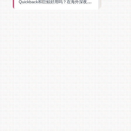
Quickback和巨鲸好用吗？在海外深夜想刷B站、追爱奇艺的你，或许正需要这份答案