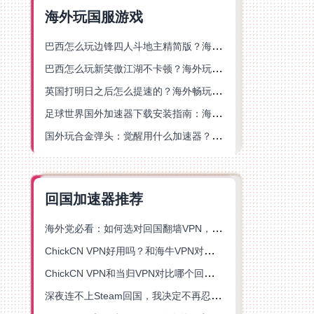
海外玩国服游戏
巴西怎么玩边锋四人斗地主精简版？海外游戏党的加速器终极选择
巴西怎么玩新笑傲江湖不卡顿？海外玩家国服游戏加速终极指南（附猫和老鼠一梦江湖实测）
英国打明日之后怎么提速的？海外畅玩国服游戏终极指南
足球世界国外加速器下载安装指南：海外党畅玩国服游戏的终极解决方案
国外玩合金弹头：觉醒用什么加速器？一份写给海外游子的畅玩指南
回国加速器推荐
海外党必看：如何选对回国翻墙VPN，无缝解锁国内资源？
ChickCN VPN好用吗？和海牛VPN对比哪个回国效果更好？
ChickCN VPN和当归VPN对比哪个回国效果更好？海外党亲测后选了它
深夜连不上Steam回国，我决定不再忍受这数字鸿沟