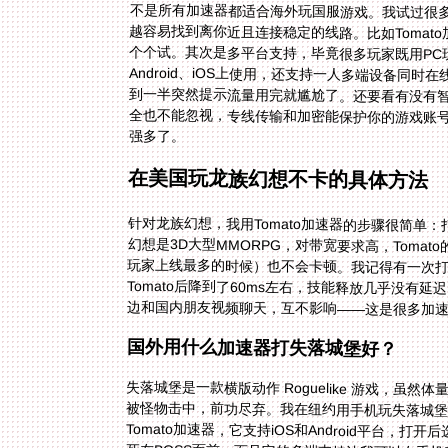
不是所有加速器都适合海外玩国服游戏。我试过很
越容易找到离你近且连接稳定的线路。比如Tomat
个个试。其次是多平台支持，毕竟很多玩家既用PC
Android、iOS上使用，还支持一人多端设备
到一半突然提示流量用完就尴尬了。还要看有没有
全也不能忽视，专线传输和加密能保护你的游戏账
强多了。
在美国玩龙族幻想不卡的具体方法
针对龙族幻想，我用Tomato加速器的步骤很简单
幻想是3D大型MMORPG，对带宽要求高，Toma
玩家上线最多的时候）也不会卡顿。我记得有一次打世
Tomato后降到了60ms左右，技能释放几乎没
边和国内朋友视频聊天，互不影响——这是很多加
国外用什么加速器打失落城堡好？
失落城堡是一款横版动作 Roguelike 游戏，
被怪物击中，前功尽弃。我在纽约用手机玩失落城
Tomato加速器，它支持iOS和Android平台，