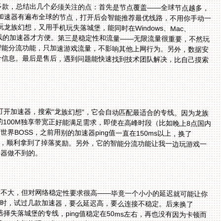
多款，总结出几个必须关注的点：首先是节点覆盖——全球节点越多，
o加速器有遍布全球的节点，打开后会智能推荐最优线路，不用你手动一
玩龙族幻想，又用手机玩失落城堡，能同时在Windows、Mac、
同时在线的加速器才方便。第三是稳定性和流量——无限流量很重要，不然玩
智能分流功能，只加速游戏流量，不影响其他上网行为。另外，数据安
号信息。最后是售后，遇到问题能快速找到技术团队解决，比自己摸索
：打开加速器，搜索“龙族幻想”，它会自动匹配最适合的专线。因为龙族
to的100M独享带宽正好能满足需求，即使在高峰时段（比如晚上8点国内
界BOSS，之前用别的加速器ping值一直在150ms以上，换了
有延迟，顺利拿到了掉落奖励。另外，它的智能分流功能让我一边玩游戏一
速器做不到的。
虽然体量不大，但对网络稳定性要求很高——毕竟一个小小的延迟就可能让你
堡时，试过几款加速器，要么延迟高，要么连接不稳定。后来换了
打开后选择失落城堡的专线，ping值稳定在50ms左右，再也没有因为卡顿而