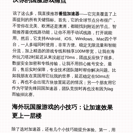
决你的国服游戏痛点
说了这么多，我直接推荐
番茄加速器
——它完美覆盖了上
面提到的所有关键指标。首先，它的全球节点分布很广，
不管你在北美、欧洲还是澳洲，都能找到附近的节点。智
能推荐最优线路功能，让你不用手动试线路，打开就能
用。然后，它支持Android、iOS、Windows、Mac四个平
台，一人多端同时使用，非常方便。稳定无限流量和智能
分流，加上精选的游戏专线和独享100M带宽，让我在海
外玩刀塔2时延迟从来没超过70ms，团战反应快了很多。
数据安全加密和专线传输，让我不用担心账号安全。最
后，售后实时保障，专业技术团队随时帮你解决问题。比
如我朋友在英国用它玩我的世界，延迟稳定在50ms左
右，再也不会出现方块放置延迟的情况；另一个朋友用它
作为守望先锋回国加速器，团队竞技时再也没有因为lag
而输掉比赛。
海外玩国服游戏的小技巧：让加速效果
更上一层楼
除了选对加速器，还有几个小技巧能提升体验。第一，用
有线连接代替Wi-Fi——Wi-Fi容易受干扰，有线能让延迟
更稳定。第二，关闭后台的下载和流媒体应用，比如
Netflix、YouTube，这些会占用带宽。第三，定期清理游
戏缓存，避免垃圾文件影响性能。第四，如果你在使用
VPN，记得和加速器分开用，避免冲突。比如我在加拿大