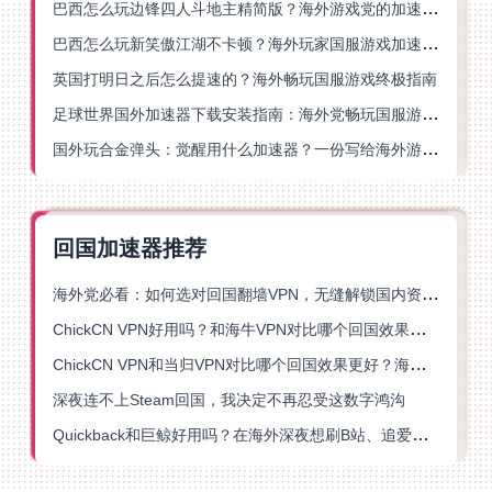
巴西怎么玩边锋四人斗地主精简版？海外游戏党的加速器终极选择
巴西怎么玩新笑傲江湖不卡顿？海外玩家国服游戏加速终极指南（附猫和老鼠一梦江湖实测）
英国打明日之后怎么提速的？海外畅玩国服游戏终极指南
足球世界国外加速器下载安装指南：海外党畅玩国服游戏的终极解决方案
国外玩合金弹头：觉醒用什么加速器？一份写给海外游子的畅玩指南
回国加速器推荐
海外党必看：如何选对回国翻墙VPN，无缝解锁国内资源？
ChickCN VPN好用吗？和海牛VPN对比哪个回国效果更好？
ChickCN VPN和当归VPN对比哪个回国效果更好？海外党亲测后选了它
深夜连不上Steam回国，我决定不再忍受这数字鸿沟
Quickback和巨鲸好用吗？在海外深夜想刷B站、追爱奇艺的你，或许正需要这份答案