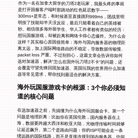
作为一名在加拿大留学的刀塔2老玩家，我最头疼的事就
是打开国服客户端时那跳动的红色延迟数字——
300ms+是常态，有时候甚至直接跳到999ms，团战里明
明按了技能却半天没反应，最后只能看着自己的英雄被
秒。相信很多海外留学生、华人工作者都有类似的经历：
想玩国服游戏，却被距离和网络卡得心态爆炸。为什么会
这样？其实核心原因很简单：海外与国内服务器的物理距
离太远，加上国际网络路由的不稳定，导致数据传输慢、
packet loss 严重。不过别担心，这篇文章会告诉你如何
选对加速器，解决“怎么在国外玩刀塔2不卡”的问题，还
会覆盖守望先锋回国加速器、英国玩我的世界用什么加速
器等常见需求，帮你找到最适合的解决方案。
海外玩国服游戏卡的根源：3个你必须知
道的核心问题
在选加速器之前，先搞懂为什么海外玩国服会卡。第一个
问题是地理距离：比如你在英国伦敦，国内服务器在上
海，数据要跨越大西洋和欧亚大陆，光物理传输时间就够
让延迟飙升。第二个是路由问题：你的ISP可能会走一条
绕远路的国际线路，而不是直接连接到国内服务器，中间
经过多个节点，每个节点都会增加延迟和丢包风险。第三
个是带宽限制：有些国际网络套餐对中国方向的流量有限
制，或者高峰期会被 throttling，导致游戏数据传输不
畅。比如我之前在多伦多用本地ISP，玩刀塔2时经常遇
到“跳ping”，从150ms突然跳到400ms，就是因为高峰期