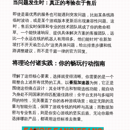
当问题发生时：真正的考验在于售后
即使是最优秀的服务也可能遇到突发问题，比如某条线路
临时波动，或是某个游戏版本更新后出现兼容性问题。这
时，售后实时保障和专业的技术团队就成了你的救命稻
草。一个能快速响应、提供具体解决方案的客服团队，远
比一个永远在线的机器人有用得多。他们能针对“在新加
坡打不开天谕怎么办”这类具体问题，给出排查步骤和线
路调整建议，而不是千篇一律的官方回复。
将理论付诸实践：你的畅玩行动指南
理解了这些核心要素，选择就变得清晰。你需要的是一个
能整合上述所有优势的工具。以
番茄加速器
为例，它正是
围绕这些痛点设计：其全球节点和智能选线功能，能自动
为身处不同国家的你匹配最佳路径；全平台支持与多端同
用的特性，完美覆盖了你的各种游戏场景；稳定无限的流
量与智能分流，保障了游戏专线的纯粹与高速；而数据加
密与专业售后，则是你安心游戏的坚实后盾。无论你最终
选择哪款产品，都请用这些标准去衡量。