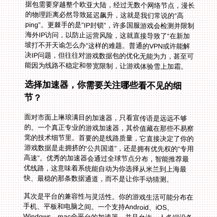
能因为线路不稳定和带宽限制，让游戏体验雪上加霜。
选择加速器，你需要关注哪些看不见的细
节？
面对市面上琳琅满目的加速器，只看宣传语是远远不够
的。一个真正专业的游戏加速器，其价值藏在那些不易察
觉的技术细节里。首要的是线路质量，它直接决定了你的
游戏数据是走拥挤的“公共国道”，还是拥有优先权的“专用
高速”。优秀的加速器会通过全球节点分布，智能推荐最
优线路，这意味着系统能自动为你选择从米兰到上海最
快、最稳的那条数据通道，而不是让你手动猜测。
其次是平台的兼容性与灵活性。你的游戏生活可能分布在
手机、平板和电脑之间。一个支持Android、iOS、
Windows、mac全平台的加速器，并且允许一人多端设备
同时使用，就显得无比贴心。你可以在电脑上鏖战《天
谕》，同时让手机上的《球球大作战》保持在线，无需反