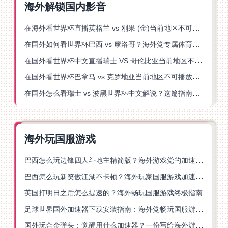
海外解锁国内影音
在海外看世界杯直播英格兰 vs 刚果 (金)当前地区不可播放？这篇指南帮你突破所有限制
在国外如何看世界杯巴西 vs 摩洛哥？海外党专属体育观赛指南来了
在国外看世界杯中文直播瑞士 VS 哥伦比亚当前地区不可播放？这篇指南帮你搞定
在国外看世界杯巴拿马 vs 克罗地亚当前地区不可播放？这篇指南帮你轻松解决海外体育直播难题
在国外怎么看瑞士 vs 波黑世界杯中文解说？这篇指南帮你搞定所有地区限制问题
海外玩国服游戏
巴西怎么玩边锋四人斗地主精简版？海外游戏党的加速器终极选择
巴西怎么玩新笑傲江湖不卡顿？海外玩家国服游戏加速终极指南（附猫和老鼠一梦江湖实测）
英国打明日之后怎么提速的？海外畅玩国服游戏终极指南
足球世界国外加速器下载安装指南：海外党畅玩国服游戏的终极解决方案
国外玩合金弹头：觉醒用什么加速器？一份写给海外游子的畅玩指南