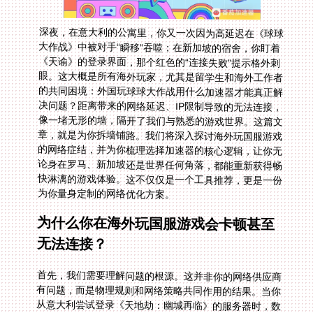
深夜，在意大利的公寓里，你又一次因为高延迟在《球球
大作战》中被对手“瞬移”吞噬；在新加坡的宿舍，你盯着
《天谕》的登录界面，那个红色的“连接失败”提示格外刺
眼。这大概是所有海外玩家，尤其是留学生和海外工作者
的共同困境：外国玩球球大作战用什么加速器才能真正解
决问题？距离带来的网络延迟、IP限制导致的无法连接，
像一堵无形的墙，隔开了我们与熟悉的游戏世界。这篇文
章，就是为你拆墙铺路。我们将深入探讨海外玩国服游戏
的网络症结，并为你梳理选择加速器的核心逻辑，让你无
论身在罗马、新加坡还是世界任何角落，都能重新获得畅
快淋漓的游戏体验。这不仅仅是一个工具推荐，更是一份
为你量身定制的网络优化方案。
为什么你在海外玩国服游戏会卡顿甚至
无法连接？
首先，我们需要理解问题的根源。这并非你的网络供应商
有问题，而是物理规则和网络策略共同作用的结果。当你
从意大利尝试登录《天地劫：幽城再临》的服务器时，数
据包需要穿越整个欧亚大陆，经过无数个网络节点，漫长
的物理距离必然导致延迟飙升，这就是我们常说的“高
ping”。更棘手的是“IP封锁”，许多国服游戏会检测并限制
海外IP访问，以防止运营风险，这就直接导致了“在新加
坡打不开天谕怎么办”这样的难题。普通的VPN或许能解
决IP问题，但往往对游戏数据包的优化无能为力，甚至可