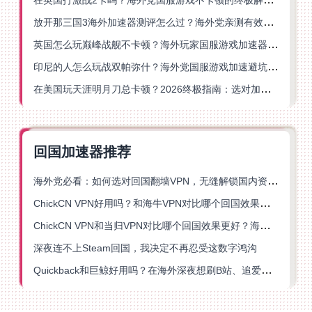
放开那三国3海外加速器测评怎么过？海外党亲测有效的国服游戏加速指南
英国怎么玩巅峰战舰不卡顿？海外玩家国服游戏加速器终极指南
印尼的人怎么玩战双帕弥什？海外党国服游戏加速避坑指南
在美国玩天涯明月刀总卡顿？2026终极指南：选对加速器让你丝滑连招
回国加速器推荐
海外党必看：如何选对回国翻墙VPN，无缝解锁国内资源？
ChickCN VPN好用吗？和海牛VPN对比哪个回国效果更好？
ChickCN VPN和当归VPN对比哪个回国效果更好？海外党亲测后选了它
深夜连不上Steam回国，我决定不再忍受这数字鸿沟
Quickback和巨鲸好用吗？在海外深夜想刷B站、追爱奇艺的你，或许正需要这份答案