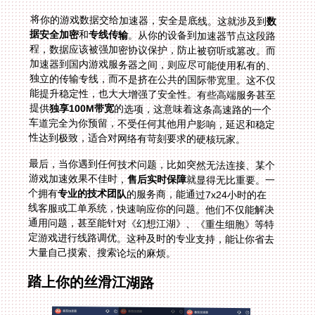
将你的游戏数据交给加速器，安全是底线。这就涉及到
数
据安全加密
和
专线传输
。从你的设备到加速器节点这段路
程，数据应该被强加密协议保护，防止被窃听或篡改。而
加速器到国内游戏服务器之间，则应尽可能使用私有的、
独立的传输专线，而不是挤在公共的国际带宽里。这不仅
能提升稳定性，也大大增强了安全性。有些高端服务甚至
提供
独享100M带宽
的选项，这意味着这条高速路的一个
车道完全为你预留，不受任何其他用户影响，延迟和稳定
性达到极致，适合对网络有苛刻要求的硬核玩家。
最后，当你遇到任何技术问题，比如突然无法连接、某个
游戏加速效果不佳时，
售后实时保障
就显得无比重要。一
个拥有
专业的技术团队
的服务商，能通过7x24小时的在
线客服或工单系统，快速响应你的问题。他们不仅能解决
通用问题，甚至能针对《幻想江湖》、《重生细胞》等特
定游戏进行线路调优。这种及时的专业支持，能让你省去
大量自己摸索、搜索论坛的麻烦。
踏上你的丝滑江湖路