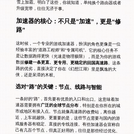
升级宽带，往往无济于事。
加速器的核心：不只是“加速”，更是“修
路”
这时候，一个专业的游戏加速器，扮演的角色更像是一位
经验丰富的“道路工程师”和“专属司机”。它的核心任务不
是让数据跑得更快（光速是物理极限），而是为你的游戏
数据
修建一条更直、更专用、更稳定的回国高速路
。这条
路的优劣，直接决定了你在《幻想江湖》里是飘逸的大
侠，还是呆滞的木桩。
选对“路”的关键：节点、线路与智能
一条好的“路”，首先要有优质的入口和出口。这意味着加
速器需要拥有
广泛的全球节点分布
，特别是在你所在的城
市或地区有接入点。节点就像高速路的收费站，离你越
近，上车就越快。更重要的是，这些节点需要与国内的游
戏服务器有稳定、直接的专线连接。有些加速器会宣称自
己有几百个节点，但真正好用的，往往是那些经过优化、