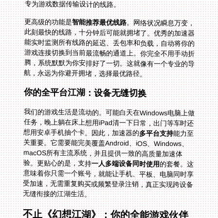
专为游戏数据传输设计的线路。
更高级的功能是
智能推荐最优线路
。网络状况瞬息万变，
此刻最快的线路，十分钟后可能就拥堵了。优秀的加速器
能实时监测所有线路的延迟、丢包率和负载，自动将你的
游戏连接切换到当前最流畅的通道上。你完全不用手动折
腾，系统默默为你安排好了一切。这就像有一个专业的导
航，永远为你避开拥堵，选择最优路径。
你的全平台江湖：设备无缝切换
我们的游戏生活是流动的。可能白天在Windows电脑上做
任务，晚上躺在床上想用iPad清一下日常，出门等车时还
想用安卓手机抽个卡。因此，加速器的
多平台支持
能力至
关重要。它需要能完美覆盖Android、iOS、Windows、
macOS所有主流系统，并且提供一致的高质量加速体
验。更贴心的是，支持
一人多端设备同时使用
的套餐。这
意味着你只需一个账号，就能让手机、平板、电脑同时享
受加速，无需重复购买或频繁登录注销，真正实现跨设备
无缝衔接的江湖生活。
不止《幻想江湖》：你的全能游戏伙伴