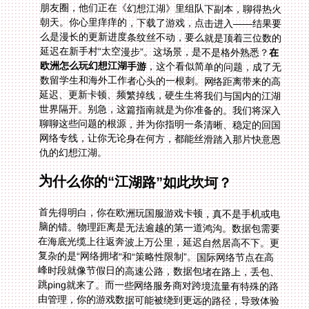
延迟在新手村“太空漫步”。这场景，是不是格外熟悉？
在
欧洲怎么玩幻想江湖手游
，这个看似简单的问题，成了无
数留学生和海外工作者心头的一根刺。网络距离带来的高
延迟、更新卡顿、频繁掉线，硬生生将我们与国内的江湖
世界隔开。别急，这篇指南就是为你准备的。我们将深入
聊聊这些问题的根源，并为你指明一条清晰、稳定的回国
网络专线，让你无论身在何方，都能丝滑踏入那片快意恩
仇的幻想江湖。
为什么你的“江湖路”如此坎坷？
首先得明白，你在欧洲玩国服游戏卡顿，真不是手机或电
脑的错。物理距离是无法逾越的第一道鸿沟。数据包需要
在海底光缆上往返奔波上万公里，延迟自然居高不下。更
复杂的是“网络拥堵”和“策略性限制”。国际网络节点在高
峰时段就像节假日的高速公路，数据包堵在路上，丢包、
跳ping就来了。而一些网络服务商对跨境流量有特殊的路
由管理，你的游戏数据可能被绕到更远的路径，导致体验
雪上加霜。明白了这些，你就知道，单纯换个路由器或者