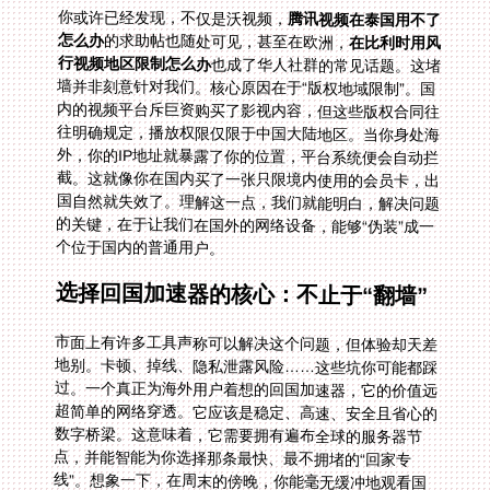
你或许已经发现，不仅是沃视频，
腾讯视频在泰国用不了
怎么办
的求助帖也随处可见，甚至在欧洲，
在比利时用风
行视频地区限制怎么办
也成了华人社群的常见话题。这堵
墙并非刻意针对我们。核心原因在于“版权地域限制”。国
内的视频平台斥巨资购买了影视内容，但这些版权合同往
往明确规定，播放权限仅限于中国大陆地区。当你身处海
外，你的IP地址就暴露了你的位置，平台系统便会自动拦
截。这就像你在国内买了一张只限境内使用的会员卡，出
国自然就失效了。理解这一点，我们就能明白，解决问题
的关键，在于让我们在国外的网络设备，能够“伪装”成一
个位于国内的普通用户。
选择回国加速器的核心：不止于“翻墙”
市面上有许多工具声称可以解决这个问题，但体验却天差
地别。卡顿、掉线、隐私泄露风险……这些坑你可能都踩
过。一个真正为海外用户着想的回国加速器，它的价值远
超简单的网络穿透。它应该是稳定、高速、安全且省心的
数字桥梁。这意味着，它需要拥有遍布全球的服务器节
点，并能智能为你选择那条最快、最不拥堵的“回家专
线”。想象一下，在周末的傍晚，你能毫无缓冲地观看国