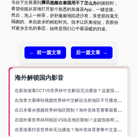
当你下次再遇到
腾讯视频在泰国用不了怎么办
的困扰时，
希望你能从容地打开那个熟悉的加速器App，一键连接。
然后，泡上一杯茶，舒舒服服地陷进沙发，享受那段毫无
隔阂的、来自故乡的精彩时光。技术让距离缩短，而那份
对家乡文化的眷恋，始终是我们心中最温暖的归途。
←
前一篇文章
后一篇文章
→
海外解锁国内影音
在新加坡看CCTV5世界杯中文解说无法播放？这篇指南帮你解锁海外体育直播自由
在加拿大看咪咕视频世界杯中文解说当前地区不可播放？这篇指南帮你一键解决
在日本看央视频世界杯地区限制？海外党体育赛事观看终极指南
在国外看世界杯阿根廷VS埃及地区限制？这篇指南帮你搞定中文直播+解说
在香港看抖音世界杯无法播放？海外党体育赛事中文直播终极指南