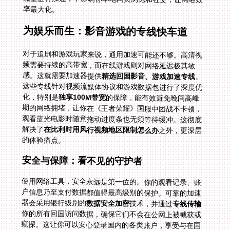
率最大化。
为娱乐而生：影音游戏的专线快车道
对于追剧和游戏玩家来说，通用加速可能还不够。高清视
频需要持续的高带宽，而在线游戏则对网络延迟极其敏
感。这就需要加速器提供
精选回国影音、游戏加速专线
。
这些专线针对视频流媒体协议和游戏数据包进行了深度优
化，特别是
独享100M带宽
的保障，能有效避免晚间高峰
期的网络拥堵，让你在《王者荣耀》国服中团战不卡顿，
观看蓝光电影时随意拖动进度条也无须等待缓冲。这彻底
解决了
在比利时用风行视频地区限制怎么办
之外，更深层
的体验痛点。
安全与保障：看不见的守护者
使用网络工具，安全永远是第一位的。你的观看记录、账
户信息乃至支付数据都值得最高级别的保护。可靠的加速
器会采用银行级别的
数据安全加密
技术，并通过
专线传输
你的所有回国访问数据，确保它们不会在公网上被截获或
窥探。这让你可以安心登录国内的各类账户，享受与在国