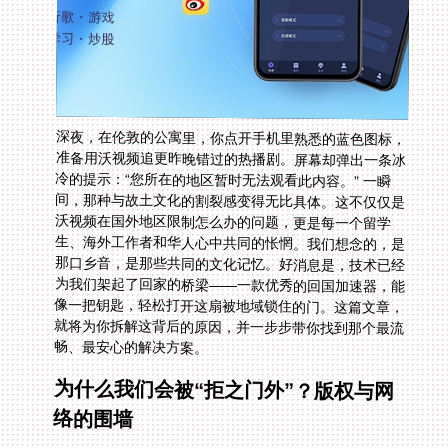
深夜，在伦敦的公寓里，你点开手机里熟悉的蓝色图标，
准备用沃视频追更昨晚错过的热播剧。屏幕却弹出一条冰
冷的提示：“您所在的地区暂时无法观看此内容。” 一瞬
间，那种与故土文化的割裂感变得无比具体。这不仅仅是
沃视频在国外地区限制怎么办的问题，更是每一个留学
生、海外工作者和华人心中共同的怅惘。我们想念的，是
那口乡音，是那些共同的文化记忆。好消息是，技术已经
为我们架起了回家的桥梁——一款优秀的回国加速器，能
像一把钥匙，轻松打开这扇被地域锁住的门。这篇文章，
就将为你拆解这背后的原因，并一步步带你找到那个最流
畅、最安心的解决方案。
为什么我们会被“拒之门外”？版权与网
络的围墙