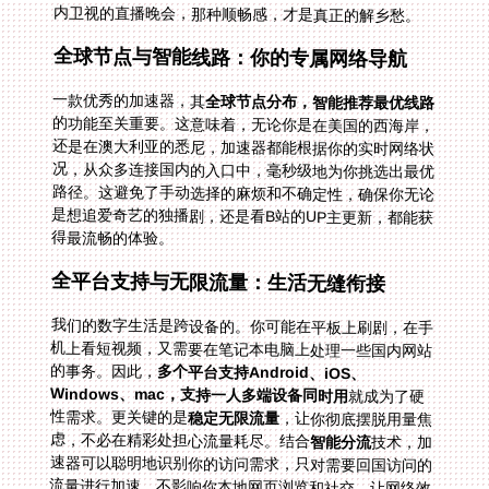
内卫视的直播晚会，那种顺畅感，才是真正的解乡愁。
全球节点与智能线路：你的专属网络导航
一款优秀的加速器，其
全球节点分布，智能推荐最优线路
的功能至关重要。这意味着，无论你是在美国的西海岸，
还是在澳大利亚的悉尼，加速器都能根据你的实时网络状
况，从众多连接国内的入口中，毫秒级地为你挑选出最优
路径。这避免了手动选择的麻烦和不确定性，确保你无论
是想追爱奇艺的独播剧，还是看B站的UP主更新，都能获
得最流畅的体验。
全平台支持与无限流量：生活无缝衔接
我们的数字生活是跨设备的。你可能在平板上刷剧，在手
机上看短视频，又需要在笔记本电脑上处理一些国内网站
的事务。因此，
多个平台支持Android、iOS、
Windows、mac，支持一人多端设备同时用
就成为了硬
性需求。更关键的是
稳定无限流量
，让你彻底摆脱用量焦
虑，不必在精彩处担心流量耗尽。结合
智能分流
技术，加
速器可以聪明地识别你的访问需求，只对需要回国访问的
流量进行加速，不影响你本地网页浏览和社交，让网络效